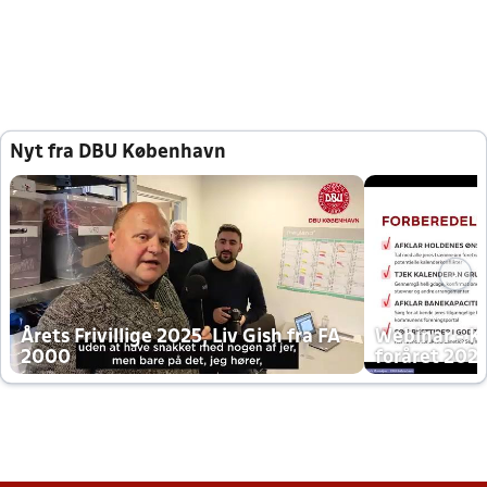
Nyt fra DBU København
Årets Frivillige 2025, Liv Gish fra FA
Webinar - K
2000
foråret 202