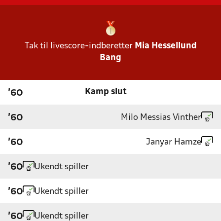
Tak til livescore-indberetter
Mia Hessellund
Bang
Kamp slut
'60
Milo Messias Vinther
'60
Janyar Hamze
'60
Ukendt spiller
'60
Ukendt spiller
'60
Ukendt spiller
'60