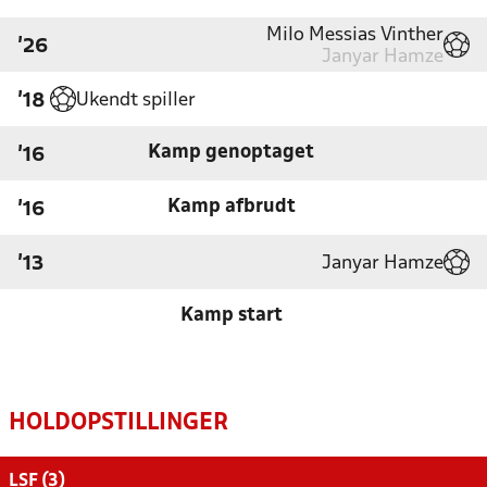
Milo Messias Vinther
'26
Janyar Hamze
Ukendt spiller
'18
Kamp genoptaget
'16
Kamp afbrudt
'16
Janyar Hamze
'13
Kamp start
HOLDOPSTILLINGER
LSF (3)