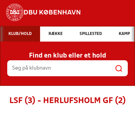
DBU KØBENHAVN
Hvad vil du søge efter?
KLUB/HOLD
RÆKKE
SPILLESTED
KAMP
INDHOLD OG NYHEDER
Find en klub eller et hold
STILLINGER, RESULTATER, KLUBBER OG
HOLD
LSF (3) - HERLUFSHOLM GF (2)