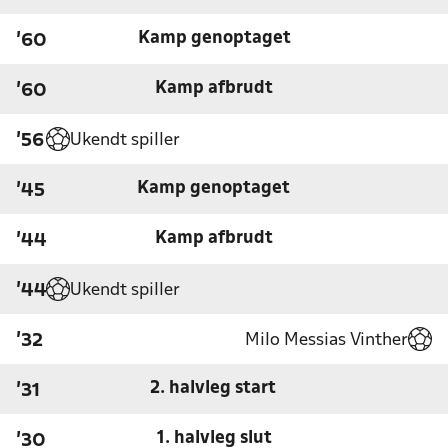
Kamp genoptaget
'60
Kamp afbrudt
'60
Ukendt spiller
'56
Kamp genoptaget
'45
Kamp afbrudt
'44
Ukendt spiller
'44
Milo Messias Vinther
'32
2. halvleg start
'31
1. halvleg slut
'30