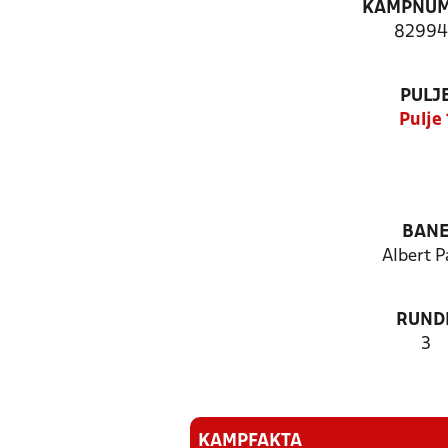
KAMPNU
82994
PULJ
Pulje 
BAN
Albert P
RUND
3
KAMPFAKTA