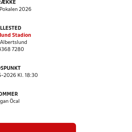
RÆKKE
Pokalen 2026
ILLESTED
lund Stadion
Albertslund
 4368 7280
DSPUNKT
5-2026 Kl. 18:30
OMMER
gan Öcal