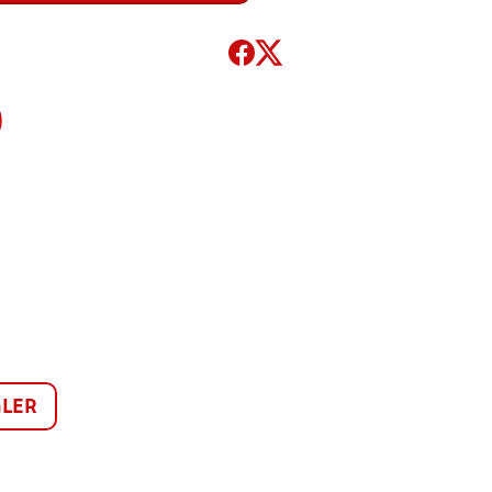
)
LER