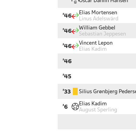
Oscar Dahlin Hansen
Elias Mortensen
'46
Linus Adelswärd
William Gebbel
'46
Sebastian Jeppesen
Vincent Lepon
'46
Elias Kadim
'46
'45
Silius Grønbjerg Peders
'33
Elias Kadim
'6
August Sperling