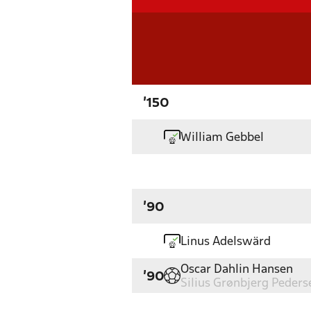
'150
William Gebbel
'90
Linus Adelswärd
Oscar Dahlin Hansen
'90
Silius Grønbjerg Peders