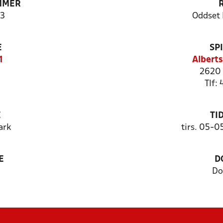
MMER
3
Oddset 
E
SP
1
Alberts
2620 
Tlf:
E
TI
ark
tirs. 05-0
E
D
Do