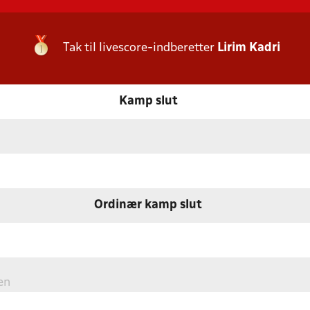
Tak til livescore-indberetter
Lirim Kadri
Kamp slut
Ordinær kamp slut
en