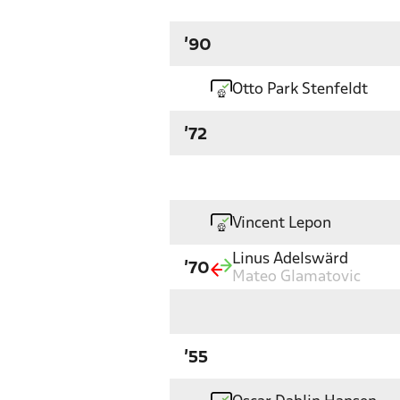
'90
Otto Park Stenfeldt
'72
Vincent Lepon
Linus Adelswärd
'70
Mateo Glamatovic
'55