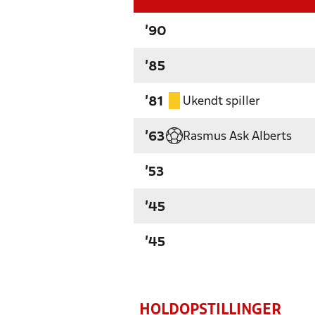
'90
'85
Ukendt spiller
'81
Rasmus Ask Alberts
'63
'53
'45
'45
HOLDOPSTILLINGER