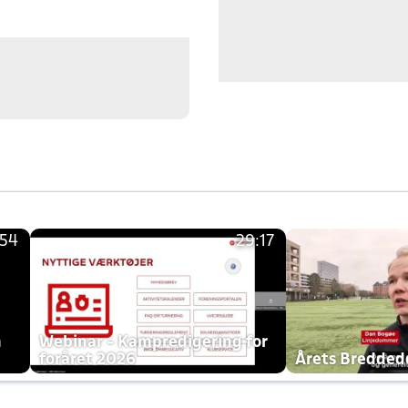
:54
29:17
h
Webinar - Kampredigering for
foråret 2026
Årets Bredde