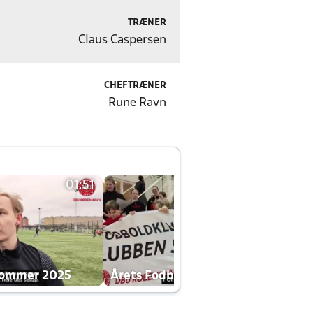
TRÆNER
Claus Caspersen
CHEFTRÆNER
Rune Ravn
01:51
01:42
dommer 2025
Årets Fodboldklub 2025 mp4