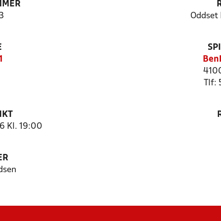
MMER
3
Oddset 
E
SP
1
Benl
4100
Tlf:
NKT
6 Kl. 19:00
ER
dsen