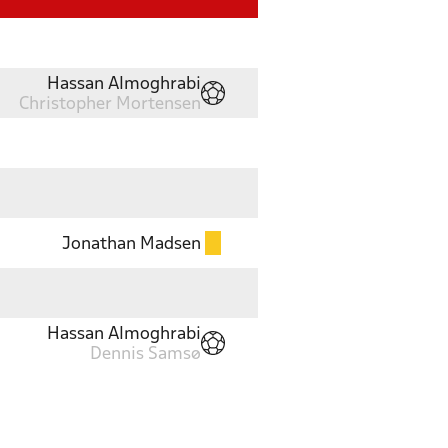
Hassan Almoghrabi
Christopher Mortensen
Jonathan Madsen
Hassan Almoghrabi
Dennis Samsø