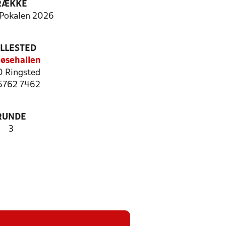
RÆKKE
Pokalen 2026
ILLESTED
øsehallen
 Ringsted
 5762 7462
RUNDE
3