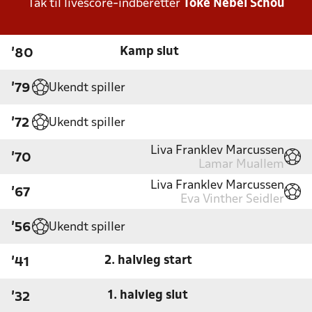
Tak til livescore-indberetter
Toke Nebel Schou
Kamp slut
'80
Ukendt spiller
'79
Ukendt spiller
'72
Liva Franklev Marcussen
'70
Lamar Muallem
Liva Franklev Marcussen
'67
Eva Vinther Seidler
Ukendt spiller
'56
2. halvleg start
'41
1. halvleg slut
'32