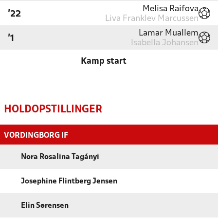
Melisa Raifova
'22
Liva Franklev Marcussen
Lamar Muallem
'1
Isabella Johansen
Kamp start
HOLDOPSTILLINGER
VORDINGBORG IF
Nora Rosalina Tagányi
Josephine Flintberg Jensen
Elin Sørensen