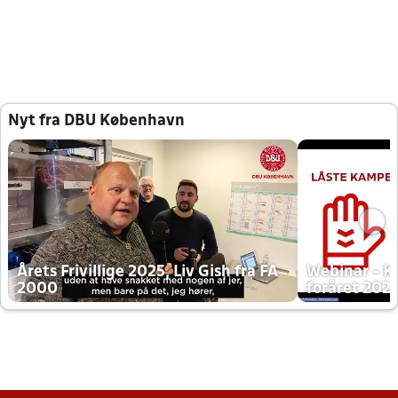
Nyt fra DBU København
Årets Frivillige 2025, Liv Gish fra FA
Webinar - K
2000
foråret 202