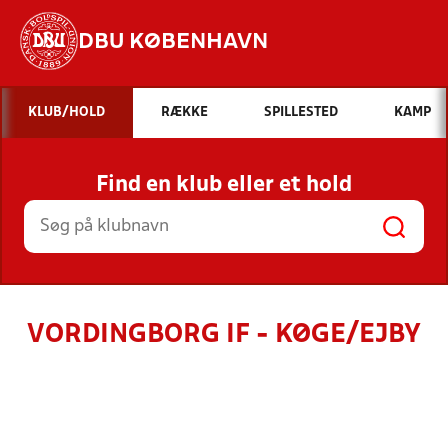
DBU KØBENHAVN
Hvad vil du søge efter?
KLUB/HOLD
RÆKKE
SPILLESTED
KAMP
INDHOLD OG NYHEDER
Find en klub eller et hold
STILLINGER, RESULTATER, KLUBBER OG
HOLD
VORDINGBORG IF - KØGE/EJBY