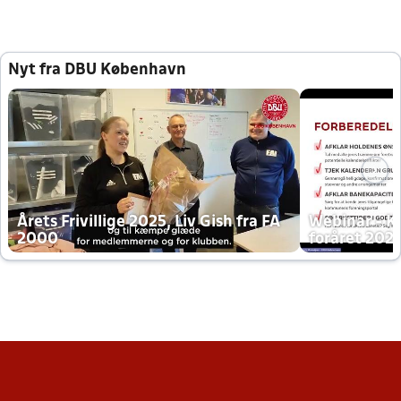
Nyt fra DBU København
Årets Frivillige 2025, Liv Gish fra FA
Webinar - K
2000
foråret 202