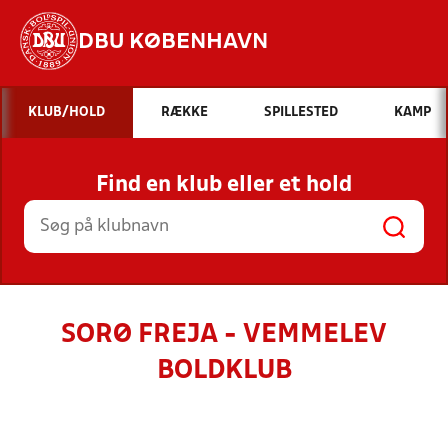
DBU KØBENHAVN
Hvad vil du søge efter?
KLUB/HOLD
RÆKKE
SPILLESTED
KAMP
INDHOLD OG NYHEDER
Find en klub eller et hold
STILLINGER, RESULTATER, KLUBBER OG
HOLD
SORØ FREJA - VEMMELEV
BOLDKLUB