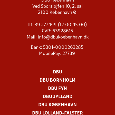
DBU København
Ved Sporsløjfen 10, 2. sal
2100 København Ø
Tlf: 39 277 144 (12:00-15:00)
CVR: 63928615
Mail:
info@dbukoebenhavn.dk
Bank: 5301-0000263285
MobilePay: 27739
DBU
DBU BORNHOLM
DBU FYN
DBU JYLLAND
DBU KØBENHAVN
DBU LOLLAND-FALSTER