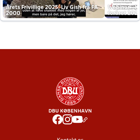
Årets Frivillige 2025, Liv Gish fra FA
Webinar - K
2000
foråret 202
DBU KØBENHAVN