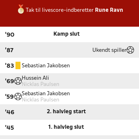
Tak til livescore-indberetter
Rune Ravn
Kamp slut
'90
Ukendt spiller
'87
Sebastian Jakobsen
'83
Hussein Ali
'69
Nicklas Paulsen
Sebastian Jakobsen
'59
Nicklas Paulsen
2. halvleg start
'46
1. halvleg slut
'45