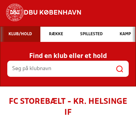
DBU KØBENHAVN
Hvad vil du søge efter?
KLUB/HOLD
RÆKKE
SPILLESTED
KAMP
INDHOLD OG NYHEDER
Find en klub eller et hold
STILLINGER, RESULTATER, KLUBBER OG
HOLD
FC STOREBÆLT - KR. HELSINGE
IF