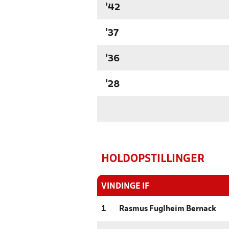
'42
'37
'36
'28
HOLDOPSTILLINGER
VINDINGE IF
1
Rasmus Fuglheim Bernack