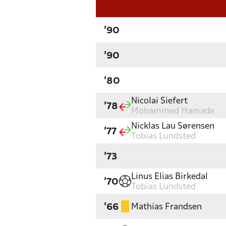
'90
'90
'80
Nicolai Siefert
'78
Mohammed Hamade
Nicklas Lau Sørensen
'77
Tobias Lundsted
'73
Linus Elias Birkedal
'70
Tobias Lundsted
Mathias Frandsen
'66