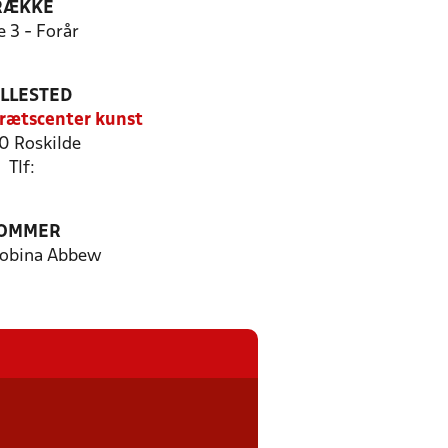
RÆKKE
e 3 - Forår
ILLESTED
drætscenter kunst
 Roskilde
Tlf:
OMMER
obina Abbew