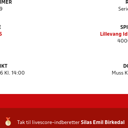
MMER
9
Seri
E
SP
5
Lillevang I
4000
NKT
D
 Kl. 14:00
Muss K
Tak til livescore-indberetter
Silas Emil Birkedal