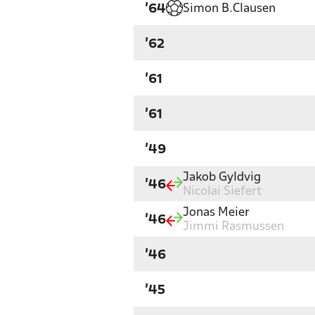
Simon B.Clausen
'64
'62
'61
'61
'49
Jakob Gyldvig
'46
Nicolai Siefert
Jonas Meier
'46
Jimmi Rasmussen
'46
'45