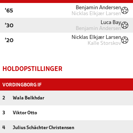
Benjamin Andersen
'65
Nicklas Elkjær Larsen
Luca Bay
'30
Benjamin Andersen
Nicklas Elkjær Larsen
'20
Kalle Storskov
HOLDOPSTILLINGER
VORDINGBORG IF
2
Wala Belkhdar
3
Viktor Otto
4
Julius Schächter Christensen