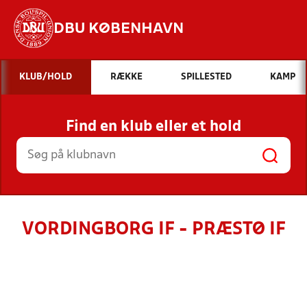
DBU KØBENHAVN
Hvad vil du søge efter?
KLUB/HOLD
RÆKKE
SPILLESTED
KAMP
INDHOLD OG NYHEDER
Find en klub eller et hold
STILLINGER, RESULTATER, KLUBBER OG
HOLD
VORDINGBORG IF - PRÆSTØ IF