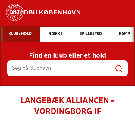
DBU KØBENHAVN
Hvad vil du søge efter?
KLUB/HOLD
RÆKKE
SPILLESTED
KAMP
INDHOLD OG NYHEDER
Find en klub eller et hold
STILLINGER, RESULTATER, KLUBBER OG
HOLD
LANGEBÆK ALLIANCEN -
VORDINGBORG IF