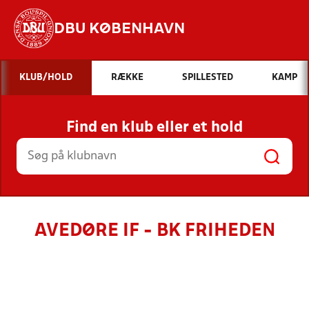
DBU KØBENHAVN
Hvad vil du søge efter?
KLUB/HOLD
RÆKKE
SPILLESTED
KAMP
INDHOLD OG NYHEDER
Find en klub eller et hold
STILLINGER, RESULTATER, KLUBBER OG
HOLD
AVEDØRE IF - BK FRIHEDEN