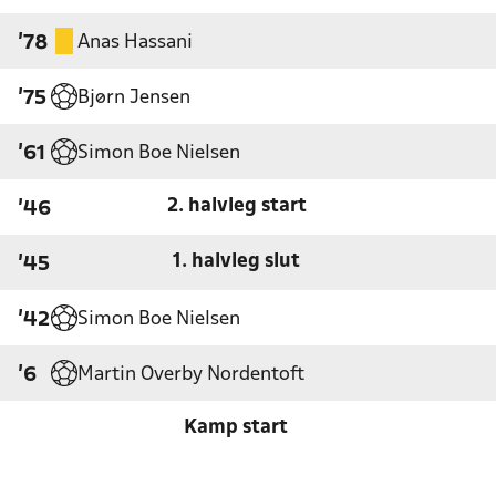
Anas Hassani
'78
Bjørn Jensen
'75
Simon Boe Nielsen
'61
2. halvleg start
'46
1. halvleg slut
'45
Simon Boe Nielsen
'42
Martin Overby Nordentoft
'6
Kamp start