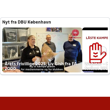
Nyt fra DBU København
Årets Frivillige 2025, Liv Gish fra FA
Webinar - K
2000
foråret 202