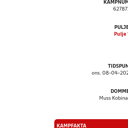
KAMPNU
62787
PULJ
Pulje 
TIDSPU
ons. 08-04-2026
DOMM
Muss Kobin
KAMPFAKTA