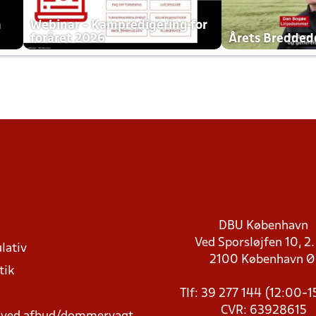
h
Webinar - Kampredigering for
foråret 2026
Årets Bredde
DBU København
Ved Sporsløjfen 10, 2.
lativ
2100 København 
tik
Tlf: 39 277 144 (12:00-
CVR: 63928615