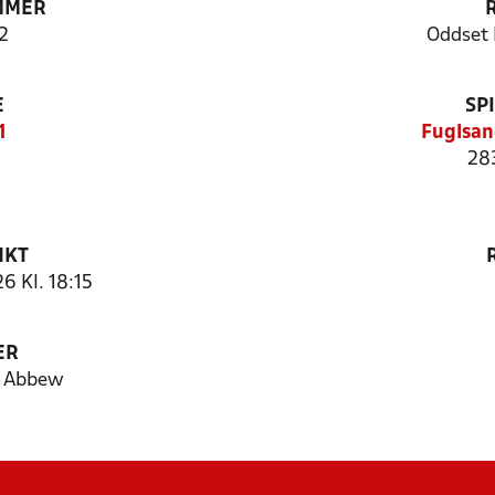
MMER
2
Oddset 
E
SP
1
Fuglsan
28
NKT
 Kl. 18:15
ER
a Abbew