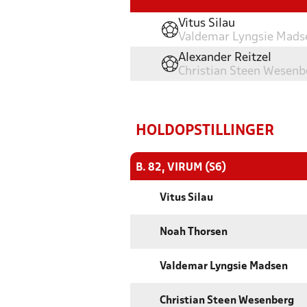
Vitus Silau
Valdemar Lyngsie Mads
Alexander Reitzel
Christian Steen Wesenb
HOLDOPSTILLINGER
B. 82, VIRUM (S6)
Vitus Silau
Noah Thorsen
Valdemar Lyngsie Madsen
Christian Steen Wesenberg