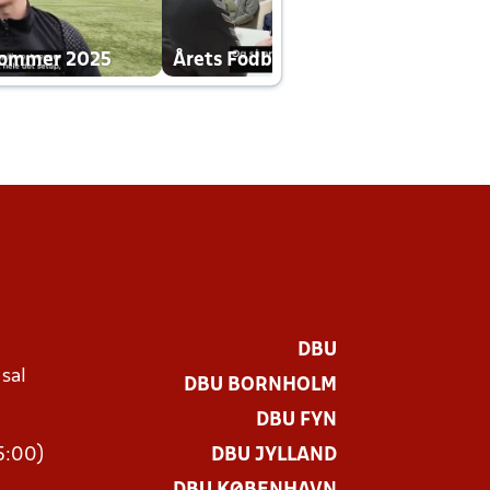
dommer 2025
Årets Fodboldklub 2025 mp4
DBU
 sal
DBU BORNHOLM
Ø
DBU FYN
15:00)
DBU JYLLAND