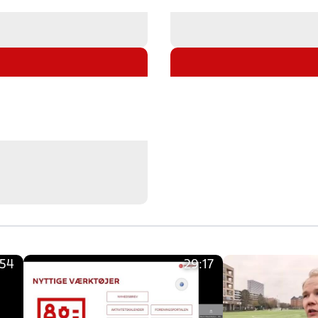
:54
29:17