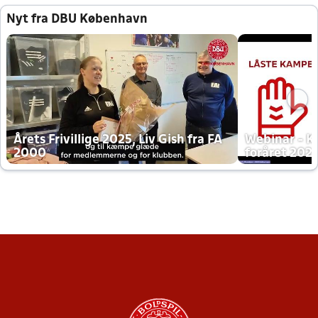
Nyt fra DBU København
Årets Frivillige 2025, Liv Gish fra FA
Webinar - K
2000
foråret 202