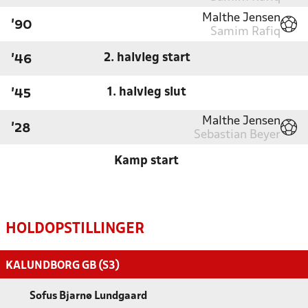
Malthe Jensen
'90
Samim Rafiq
2. halvleg start
'46
1. halvleg slut
'45
Malthe Jensen
'28
Sebastian Beyer
Kamp start
HOLDOPSTILLINGER
KALUNDBORG GB (S3)
Sofus Bjarnø Lundgaard