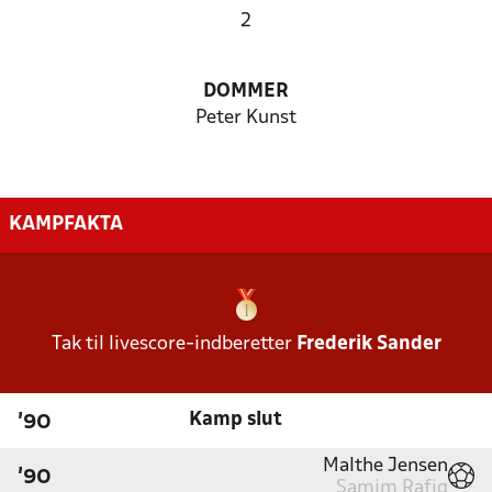
2
DOMMER
Peter Kunst
KAMPFAKTA
Tak til livescore-indberetter
Frederik Sander
Kamp slut
'90
Malthe Jensen
'90
Samim Rafiq