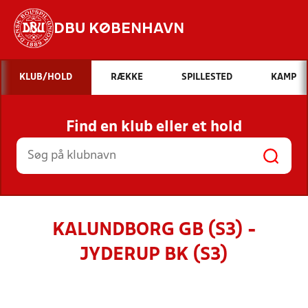
DBU KØBENHAVN
Hvad vil du søge efter?
KLUB/HOLD
RÆKKE
SPILLESTED
KAMP
INDHOLD OG NYHEDER
Find en klub eller et hold
STILLINGER, RESULTATER, KLUBBER OG
HOLD
KALUNDBORG GB (S3) -
JYDERUP BK (S3)