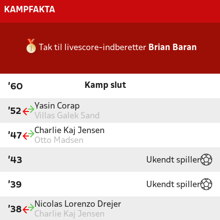
KAMPFAKTA
Tak til livescore-indberetter
Brian Baran
Kamp slut
'60
Yasin Corap
'52
Villas Galek Sand
Charlie Kaj Jensen
'47
Otto Madsen
Ukendt spiller
'43
Ukendt spiller
'39
Nicolas Lorenzo Drejer
'38
Charlie Kaj Jensen