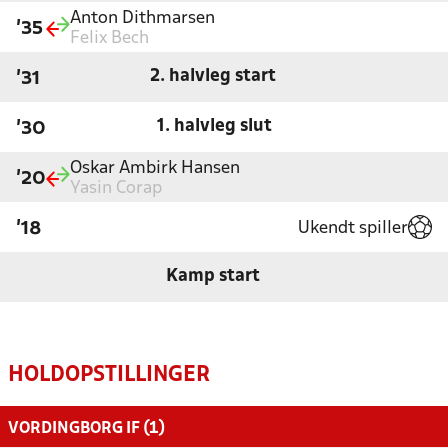
Anton Dithmarsen
'35
Felix Bech
2. halvleg start
'31
1. halvleg slut
'30
Oskar Ambirk Hansen
'20
Yasin Corap
Ukendt spiller
'18
Kamp start
HOLDOPSTILLINGER
VORDINGBORG IF (1)