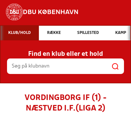
DBU KØBENHAVN
Hvad vil du søge efter?
KLUB/HOLD
RÆKKE
SPILLESTED
KAMP
INDHOLD OG NYHEDER
Find en klub eller et hold
STILLINGER, RESULTATER, KLUBBER OG
HOLD
VORDINGBORG IF (1) -
NÆSTVED I.F.(LIGA 2)