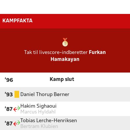
KAMPFAKTA
Tak til livescore-indberetter
Furkan
Hamakayan
Kamp slut
'96
Daniel Thorup Børner
'93
Hakim Sighaoui
'87
Marcus Hyldahl
Tobias Lerche-Henriksen
'87
Bertram Klubien