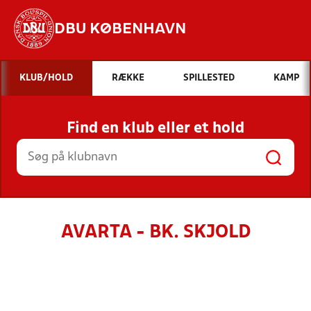
DBU KØBENHAVN
Hvad vil du søge efter?
KLUB/HOLD
RÆKKE
SPILLESTED
KAMP
INDHOLD OG NYHEDER
Find en klub eller et hold
STILLINGER, RESULTATER, KLUBBER OG
HOLD
AVARTA - BK. SKJOLD