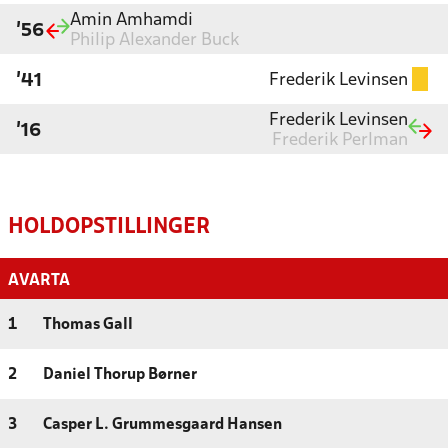
Amin Amhamdi
'56
Philip Alexander Buck
Frederik Levinsen
'41
Frederik Levinsen
'16
Frederik Perlman
HOLDOPSTILLINGER
AVARTA
1
Thomas Gall
2
Daniel Thorup Børner
3
Casper L. Grummesgaard Hansen