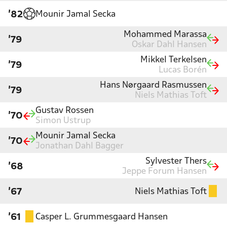
Mounir Jamal Secka
'82
Mohammed Marassa
'79
Oskar Dahl Hansen
Mikkel Terkelsen
'79
Lucas Borén
Hans Nørgaard Rasmussen
'79
Niels Mathias Toft
Gustav Rossen
'70
Simon Ustrup
Mounir Jamal Secka
'70
Jonathan Dahl Bagger
Sylvester Thers
'68
Jeppe Forum Hansen
Niels Mathias Toft
'67
Casper L. Grummesgaard Hansen
'61