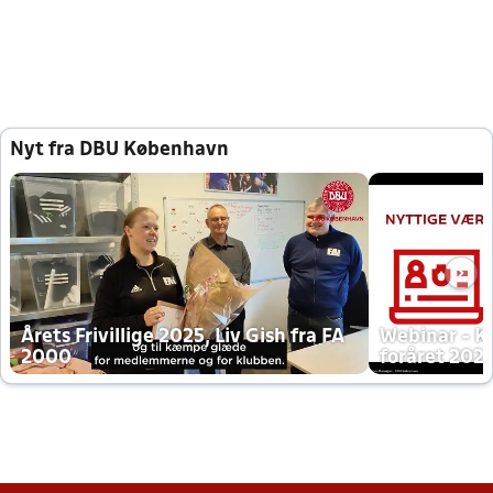
Nyt fra DBU København
Årets Frivillige 2025, Liv Gish fra FA
Webinar - K
2000
foråret 202