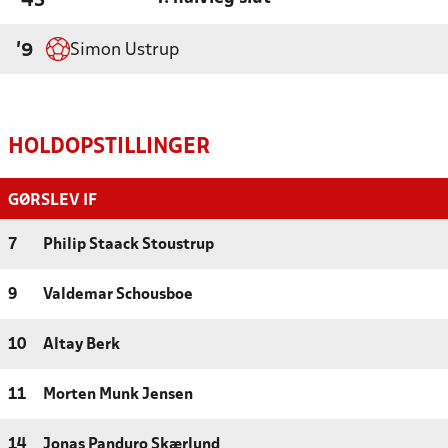
'45
Simon Ustrup
'9
HOLDOPSTILLINGER
GØRSLEV IF
7
Philip Staack Stoustrup
9
Valdemar Schousboe
10
Altay Berk
11
Morten Munk Jensen
14
Jonas Panduro Skærlund