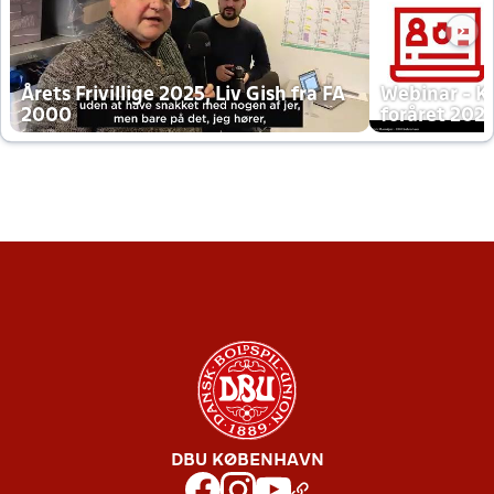
Årets Frivillige 2025, Liv Gish fra FA
Webinar - K
2000
foråret 202
DBU KØBENHAVN