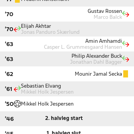
Gustav Rossen
'70
Marco Balck
Elijah Akhtar
'70
Jonas Panduro Skærlund
Amin Amhamdi
'63
Casper L. Grummesgaard Hansen
Philip Alexander Buck
'63
Jonathan Dahl Bagger
Mounir Jamal Secka
'62
Sebastian Elvang
'61
Mikkel Holk Jespersen
Mikkel Holk Jespersen
'50
2. halvleg start
'46
1. halvleg slut