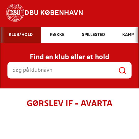
DBU KØBENHAVN
Hvad vil du søge efter?
KLUB/HOLD
RÆKKE
SPILLESTED
KAMP
INDHOLD OG NYHEDER
Find en klub eller et hold
STILLINGER, RESULTATER, KLUBBER OG
HOLD
GØRSLEV IF - AVARTA