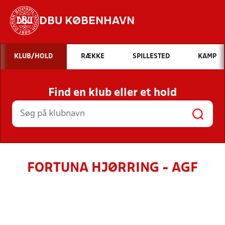
DBU KØBENHAVN
Hvad vil du søge efter?
KLUB/HOLD
RÆKKE
SPILLESTED
KAMP
INDHOLD OG NYHEDER
Find en klub eller et hold
STILLINGER, RESULTATER, KLUBBER OG
HOLD
FORTUNA HJØRRING - AGF