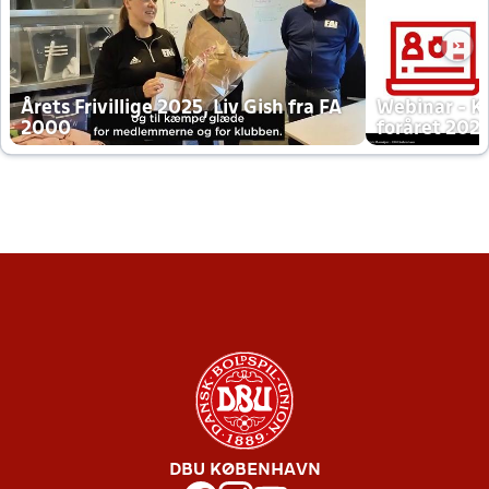
Årets Frivillige 2025, Liv Gish fra FA
Webinar - K
2000
foråret 202
DBU KØBENHAVN