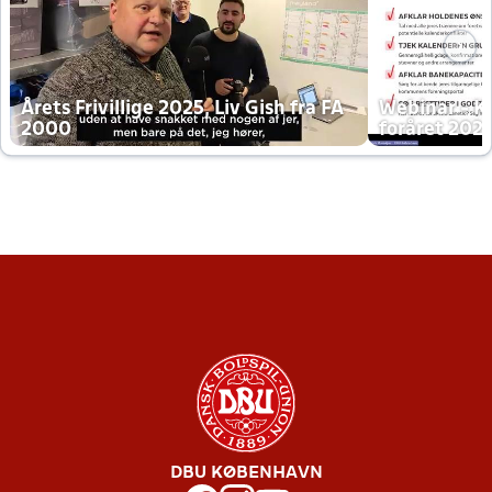
Årets Frivillige 2025, Liv Gish fra FA
Webinar - K
2000
foråret 202
DBU KØBENHAVN