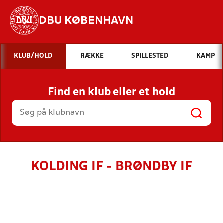
DBU KØBENHAVN
Hvad vil du søge efter?
KLUB/HOLD
RÆKKE
SPILLESTED
KAMP
INDHOLD OG NYHEDER
Find en klub eller et hold
STILLINGER, RESULTATER, KLUBBER OG
HOLD
KOLDING IF - BRØNDBY IF