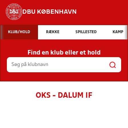
DBU KØBENHAVN
Hvad vil du søge efter?
KLUB/HOLD
RÆKKE
SPILLESTED
KAMP
INDHOLD OG NYHEDER
Find en klub eller et hold
STILLINGER, RESULTATER, KLUBBER OG
HOLD
OKS - DALUM IF