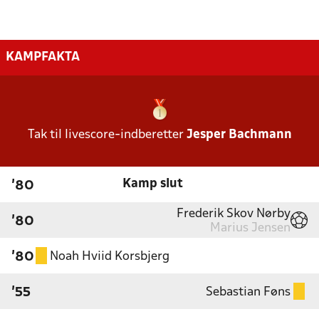
KAMPFAKTA
Tak til livescore-indberetter
Jesper Bachmann
Kamp slut
'80
Frederik Skov Nørby
'80
Marius Jensen
Noah Hviid Korsbjerg
'80
Sebastian Føns
'55