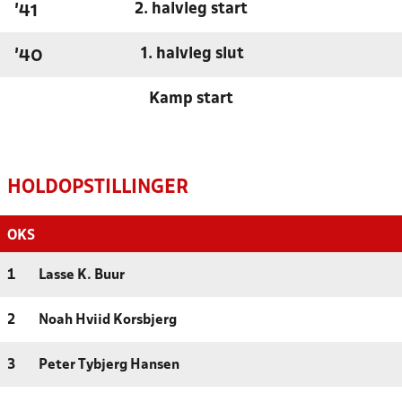
2. halvleg start
'41
1. halvleg slut
'40
Kamp start
HOLDOPSTILLINGER
OKS
1
Lasse K. Buur
2
Noah Hviid Korsbjerg
3
Peter Tybjerg Hansen