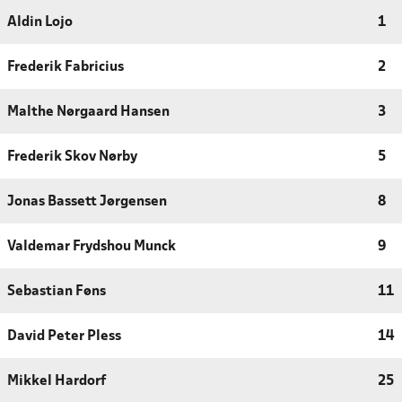
Aldin Lojo
1
Frederik Fabricius
2
Malthe Nørgaard Hansen
3
Frederik Skov Nørby
5
Jonas Bassett Jørgensen
8
Valdemar Frydshou Munck
9
Sebastian Føns
11
David Peter Pless
14
Mikkel Hardorf
25