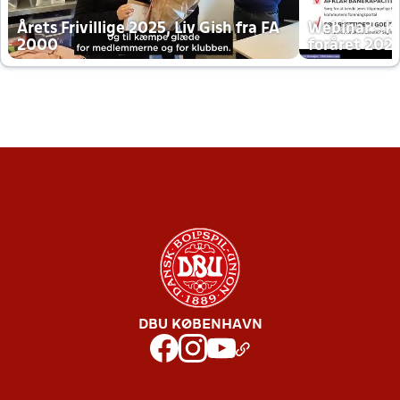
Årets Frivillige 2025, Liv Gish fra FA
Webinar - K
2000
foråret 202
DBU KØBENHAVN