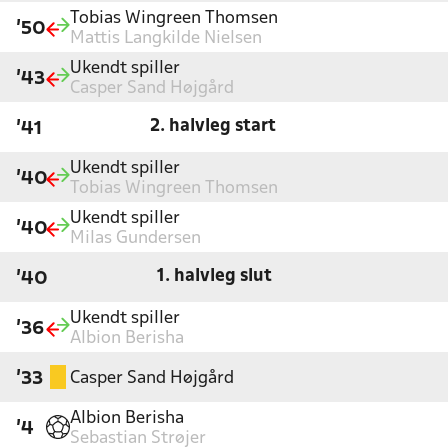
Tobias Wingreen Thomsen
'50
Mattis Langkilde Nielsen
Ukendt spiller
'43
Casper Sand Højgård
2. halvleg start
'41
Ukendt spiller
'40
Tobias Wingreen Thomsen
Ukendt spiller
'40
Milas Gundersen
1. halvleg slut
'40
Ukendt spiller
'36
Albion Berisha
Casper Sand Højgård
'33
Albion Berisha
'4
Sebastian Strøjer