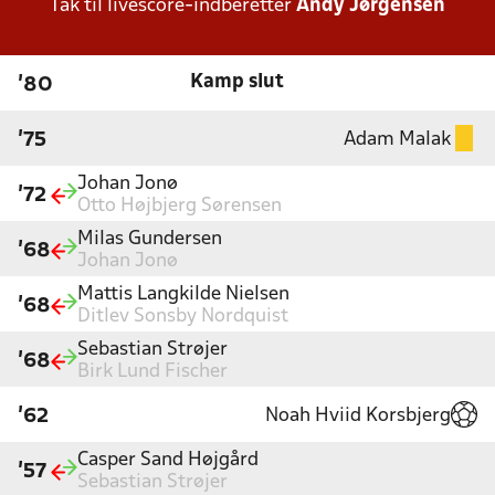
Tak til livescore-indberetter
Andy Jørgensen
Kamp slut
'80
Adam Malak
'75
Johan Jonø
'72
Otto Højbjerg Sørensen
Milas Gundersen
'68
Johan Jonø
Mattis Langkilde Nielsen
'68
Ditlev Sonsby Nordquist
Sebastian Strøjer
'68
Birk Lund Fischer
Noah Hviid Korsbjerg
'62
Casper Sand Højgård
'57
Sebastian Strøjer