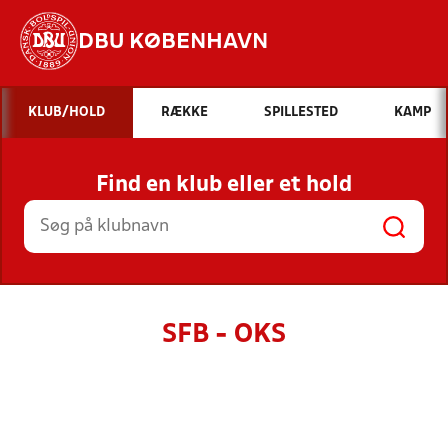
DBU KØBENHAVN
Hvad vil du søge efter?
KLUB/HOLD
RÆKKE
SPILLESTED
KAMP
INDHOLD OG NYHEDER
Find en klub eller et hold
STILLINGER, RESULTATER, KLUBBER OG
HOLD
SFB - OKS