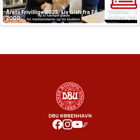
Årets Frivillige 2025, Liv Gish fra FA
Webinar - K
2000
foråret 202
DBU KØBENHAVN