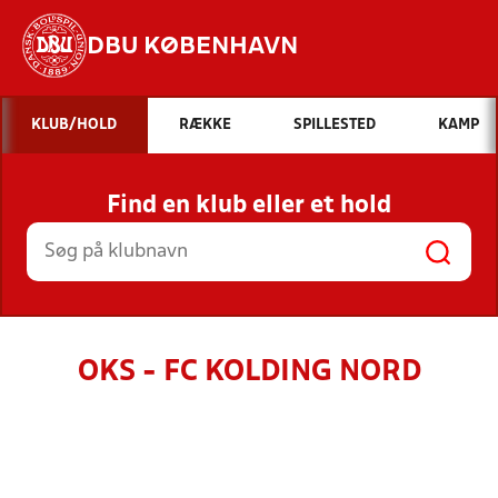
DBU KØBENHAVN
Hvad vil du søge efter?
KLUB/HOLD
RÆKKE
SPILLESTED
KAMP
INDHOLD OG NYHEDER
Find en klub eller et hold
STILLINGER, RESULTATER, KLUBBER OG
HOLD
OKS - FC KOLDING NORD