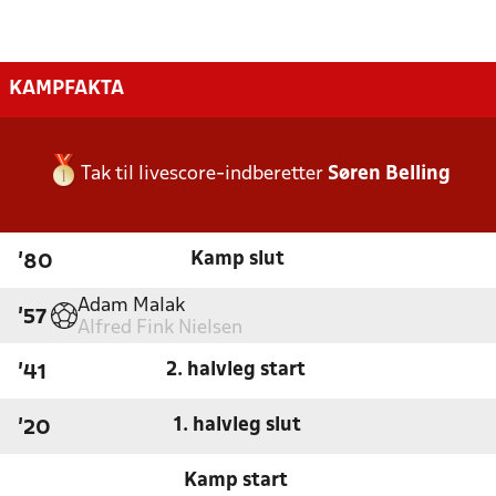
KAMPFAKTA
Tak til livescore-indberetter
Søren Belling
Kamp slut
'80
Adam Malak
'57
Alfred Fink Nielsen
2. halvleg start
'41
1. halvleg slut
'20
Kamp start