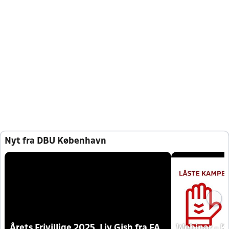
Nyt fra DBU København
Årets Frivillige 2025, Liv Gish fra FA
Webinar - K