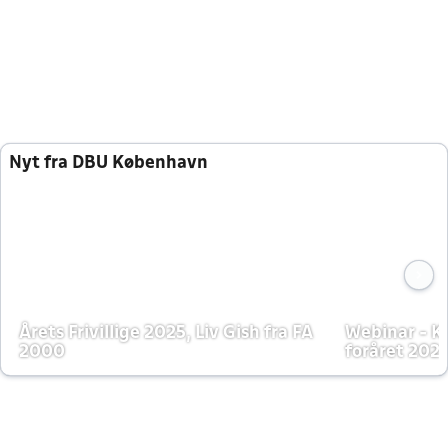
Nyt fra DBU København
Årets Frivillige 2025, Liv Gish fra FA
Webinar - K
2000
foråret 202