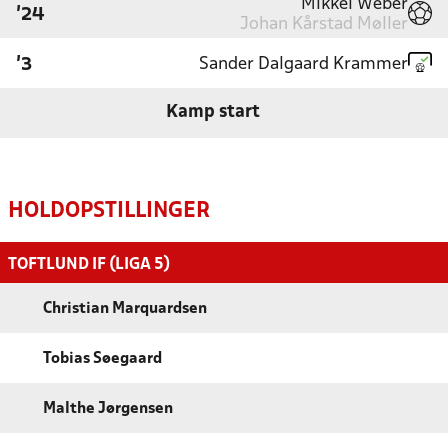
Mikkel Weber
'24
Johan Kårstad Møller
Sander Dalgaard Krammer
'3
Kamp start
HOLDOPSTILLINGER
TOFTLUND IF (LIGA 5)
Christian Marquardsen
Tobias Søegaard
Malthe Jørgensen