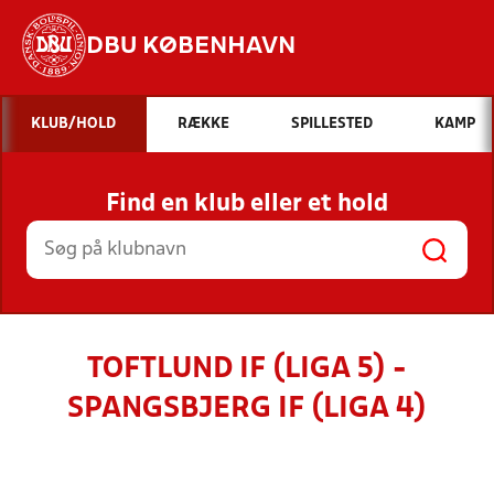
DBU KØBENHAVN
Hvad vil du søge efter?
KLUB/HOLD
RÆKKE
SPILLESTED
KAMP
INDHOLD OG NYHEDER
Find en klub eller et hold
STILLINGER, RESULTATER, KLUBBER OG
HOLD
TOFTLUND IF (LIGA 5) -
SPANGSBJERG IF (LIGA 4)