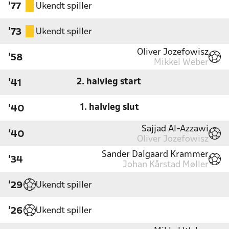
Ukendt spiller
'77
Ukendt spiller
'73
Oliver Jozefowisz
'58
Mikkel Weber
2. halvleg start
'41
1. halvleg slut
'40
Sajjad Al-Azzawi
'40
Oliver Jozefowisz
Sander Dalgaard Krammer
'34
Johan Kårstad Møller
Ukendt spiller
'29
Ukendt spiller
'26