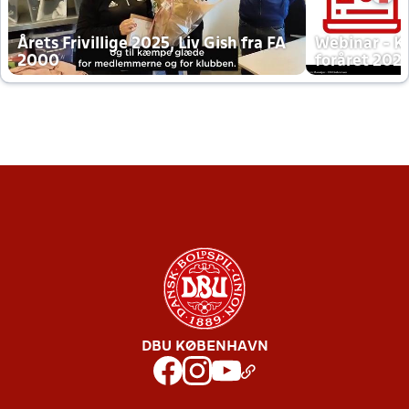
Årets Frivillige 2025, Liv Gish fra FA
Webinar - K
2000
foråret 202
DBU KØBENHAVN