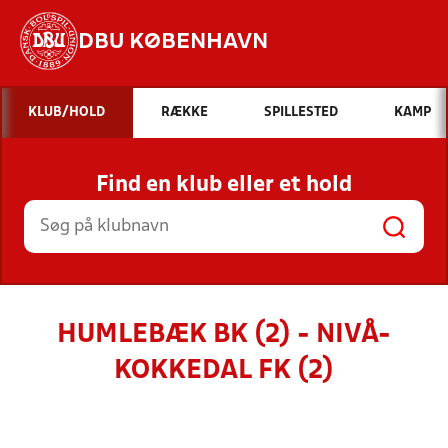
DBU KØBENHAVN
Hvad vil du søge efter?
KLUB/HOLD
RÆKKE
SPILLESTED
KAMP
INDHOLD OG NYHEDER
Find en klub eller et hold
STILLINGER, RESULTATER, KLUBBER OG
HOLD
HUMLEBÆK BK (2) - NIVÅ-
KOKKEDAL FK (2)