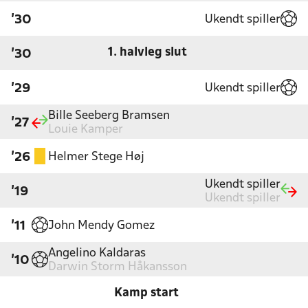
Ukendt spiller
'30
1. halvleg slut
'30
Ukendt spiller
'29
Bille Seeberg Bramsen
'27
Louie Kamper
Helmer Stege Høj
'26
Ukendt spiller
'19
Ukendt spiller
John Mendy Gomez
'11
Angelino Kaldaras
'10
Darwin Storm Håkansson
Kamp start