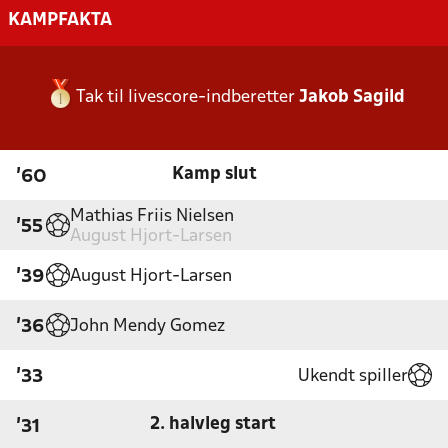
KAMPFAKTA
Tak til livescore-indberetter
Jakob Sagild
Kamp slut
'60
Mathias Friis Nielsen
'55
August Hjort-Larsen
August Hjort-Larsen
'39
John Mendy Gomez
'36
Ukendt spiller
'33
2. halvleg start
'31