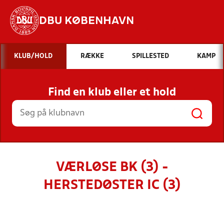
DBU KØBENHAVN
Hvad vil du søge efter?
KLUB/HOLD
RÆKKE
SPILLESTED
KAMP
INDHOLD OG NYHEDER
Find en klub eller et hold
STILLINGER, RESULTATER, KLUBBER OG
HOLD
VÆRLØSE BK (3) -
HERSTEDØSTER IC (3)