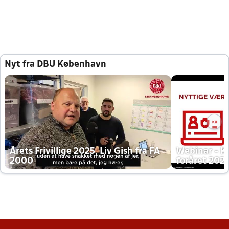
Nyt fra DBU København
Årets Frivillige 2025, Liv Gish fra FA
Webinar - K
2000
foråret 202