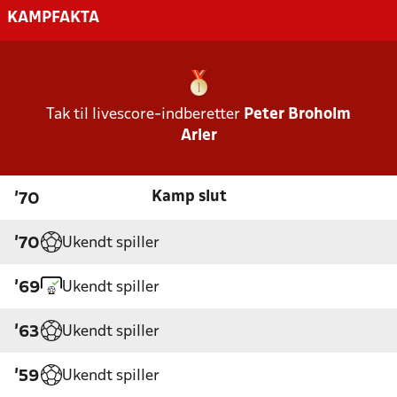
KAMPFAKTA
Tak til livescore-indberetter
Peter Broholm
Arler
Kamp slut
'70
Ukendt spiller
'70
Ukendt spiller
'69
Ukendt spiller
'63
Ukendt spiller
'59