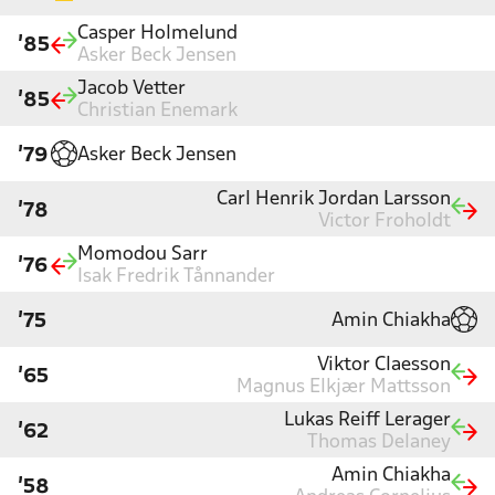
Casper Holmelund
'85
Asker Beck Jensen
Jacob Vetter
'85
Christian Enemark
Asker Beck Jensen
'79
Carl Henrik Jordan Larsson
'78
Victor Froholdt
Momodou Sarr
'76
Isak Fredrik Tånnander
Amin Chiakha
'75
Viktor Claesson
'65
Magnus Elkjær Mattsson
Lukas Reiff Lerager
'62
Thomas Delaney
Amin Chiakha
'58