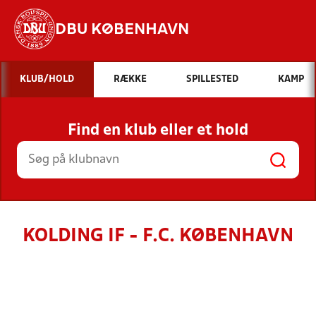
DBU KØBENHAVN
Hvad vil du søge efter?
KLUB/HOLD
RÆKKE
SPILLESTED
KAMP
INDHOLD OG NYHEDER
Find en klub eller et hold
STILLINGER, RESULTATER, KLUBBER OG
HOLD
KOLDING IF - F.C. KØBENHAVN