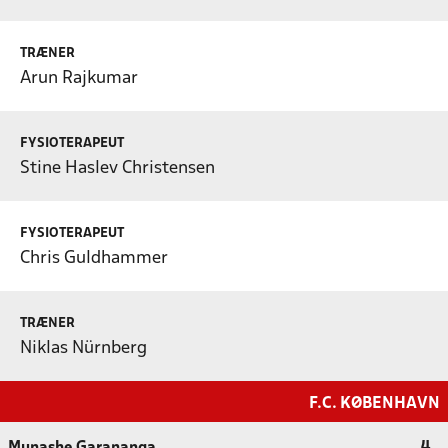
TRÆNER
Arun Rajkumar
FYSIOTERAPEUT
Stine Haslev Christensen
FYSIOTERAPEUT
Chris Guldhammer
TRÆNER
Niklas Nürnberg
F.C. KØBENHAVN
Munashe Garananga
4