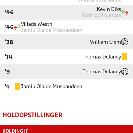
Andreas Cornelius
Kevin Diks
'46
Rodrigo Huescas
Villads Westh
'46
Jamiu Olaide Musbaudeen
William Clem
'38
Thomas Delaney
'14
Thomas Delaney
'9
Jamiu Olaide Musbaudeen
'4
HOLDOPSTILLINGER
KOLDING IF