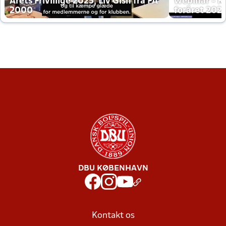
Årets Frivillige 2025, Liv Gish fra FA
Webinar - K
2000
foråret 202
DBU KØBENHAVN
Kontakt os