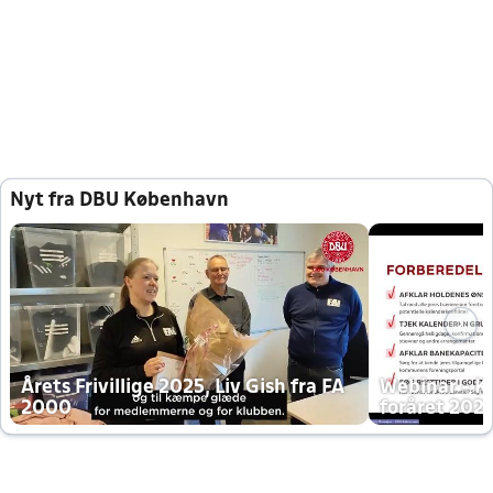
Nyt fra DBU København
Årets Frivillige 2025, Liv Gish fra FA
Webinar - K
2000
foråret 202