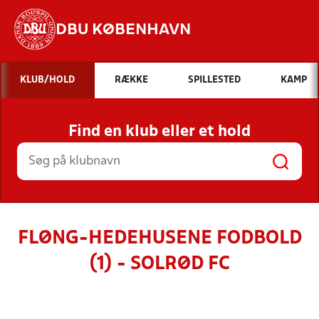
DBU KØBENHAVN
Hvad vil du søge efter?
KLUB/HOLD
RÆKKE
SPILLESTED
KAMP
INDHOLD OG NYHEDER
Find en klub eller et hold
STILLINGER, RESULTATER, KLUBBER OG
HOLD
FLØNG-HEDEHUSENE FODBOLD
(1) - SOLRØD FC