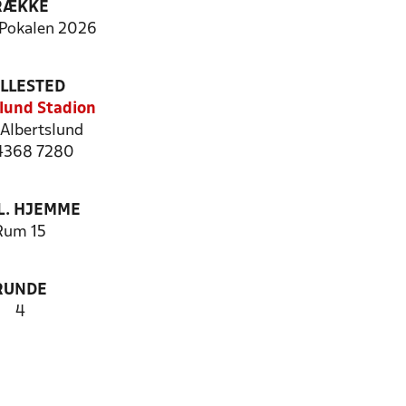
RÆKKE
Pokalen 2026
ILLESTED
lund Stadion
Albertslund
 4368 7280
. HJEMME
Rum 15
RUNDE
4