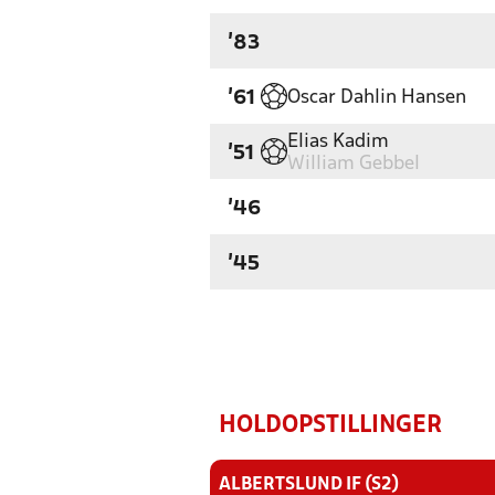
'83
Oscar Dahlin Hansen
'61
Elias Kadim
'51
William Gebbel
'46
'45
HOLDOPSTILLINGER
ALBERTSLUND IF (S2)