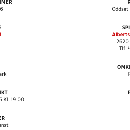
MMER
6
Oddset 
E
SP
1
Alberts
2620 
Tlf:
E
OMKL
ark
NKT
6 Kl. 19:00
ER
unst