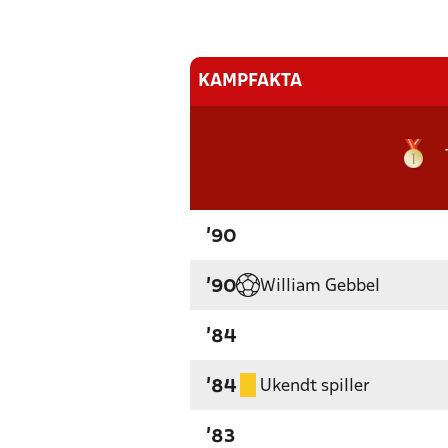
KAMPFAKTA
'90
William Gebbel
'90
'84
Ukendt spiller
'84
'83