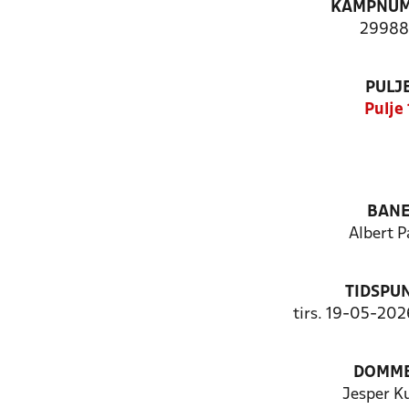
KAMPNU
29988
PULJ
Pulje 
BAN
Albert P
TIDSPU
tirs. 19-05-202
DOMM
Jesper K