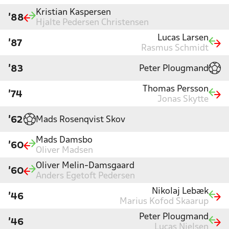
Kristian Kaspersen
'88
Hjalte Pedersen Christensen
Lucas Larsen
'87
Rasmus Schmidt
Peter Plougmand
'83
Thomas Persson
'74
Jonas Skytte
Mads Rosenqvist Skov
'62
Mads Damsbo
'60
Oliver Madsen
Oliver Melin-Damsgaard
'60
Anders Egetoft Pedersen
Nikolaj Lebæk
'46
Marius Kofod Skaarup
Peter Plougmand
'46
Lucas Nielsen