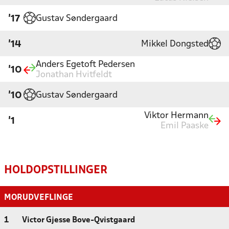
Gustav Søndergaard
'17
Mikkel Dongsted
'14
Anders Egetoft Pedersen
'10
Jonathan Hvitfeldt
Gustav Søndergaard
'10
Viktor Hermann
'1
Emil Paaske
HOLDOPSTILLINGER
MORUDVEFLINGE
1
Victor Gjesse Bove-Qvistgaard