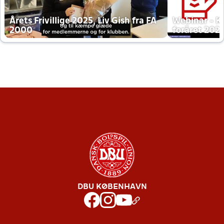
Årets Frivillige 2025, Liv Gish fra FA
Webinar - K
2000
foråret 202
DBU KØBENHAVN