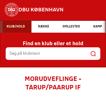
DBU KØBENHAVN
Hvad vil du søge efter?
KLUB/HOLD
RÆKKE
SPILLESTED
KAMP
INDHOLD OG NYHEDER
Find en klub eller et hold
STILLINGER, RESULTATER, KLUBBER OG
HOLD
MORUDVEFLINGE -
TARUP/PAARUP IF