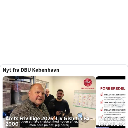
Nyt fra DBU København
Årets Frivillige 2025, Liv Gish fra FA
Webinar - K
2000
foråret 202