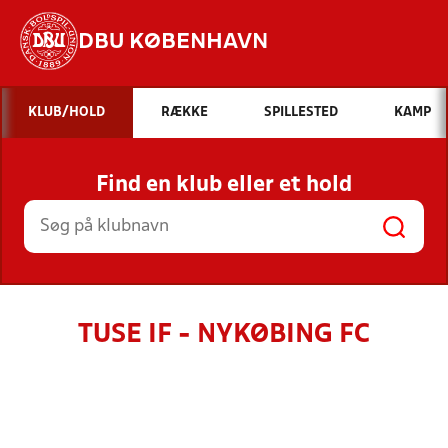
DBU KØBENHAVN
Hvad vil du søge efter?
KLUB/HOLD
RÆKKE
SPILLESTED
KAMP
INDHOLD OG NYHEDER
Find en klub eller et hold
STILLINGER, RESULTATER, KLUBBER OG
HOLD
TUSE IF - NYKØBING FC