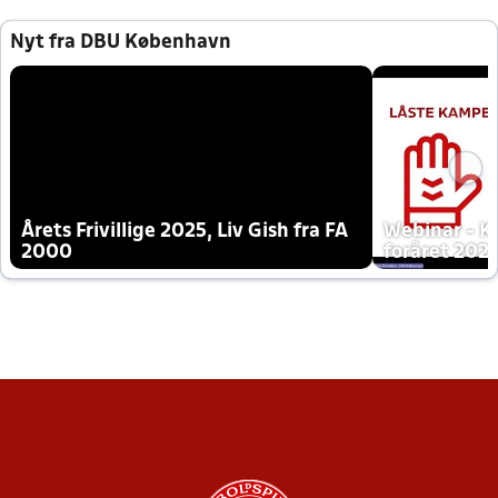
Nyt fra DBU København
Årets Frivillige 2025, Liv Gish fra FA
Webinar - K
2000
foråret 202