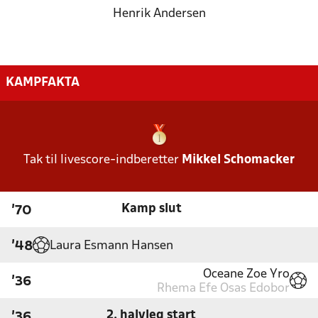
Henrik Andersen
KAMPFAKTA
Tak til livescore-indberetter
Mikkel Schomacker
Kamp slut
'70
Laura Esmann Hansen
'48
Oceane Zoe Yro
'36
Rhema Efe Osas Edobor
2. halvleg start
'36