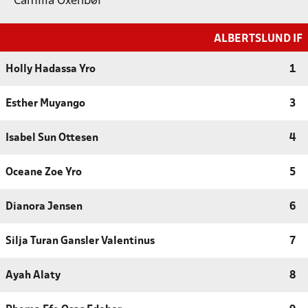
Camilla Oxenbøl
ALBERTSLUND IF
Holly Hadassa Yro
1
Esther Muyango
3
Isabel Sun Ottesen
4
Oceane Zoe Yro
5
Dianora Jensen
6
Silja Turan Gansler Valentinus
7
Ayah Alaty
8