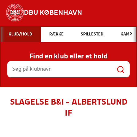
DBU KØBENHAVN
Hvad vil du søge efter?
KLUB/HOLD
RÆKKE
SPILLESTED
KAMP
INDHOLD OG NYHEDER
Find en klub eller et hold
STILLINGER, RESULTATER, KLUBBER OG
HOLD
SLAGELSE B&I - ALBERTSLUND
IF