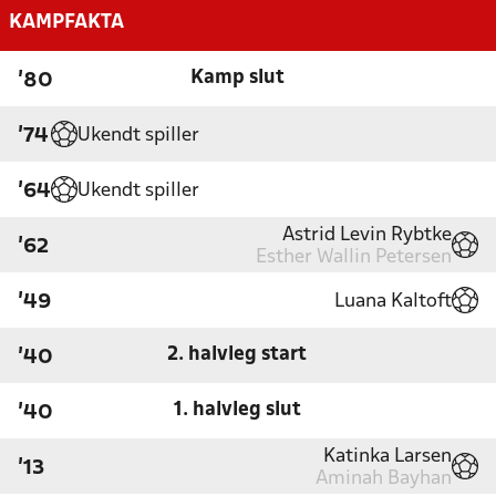
KAMPFAKTA
Kamp slut
'80
Ukendt spiller
'74
Ukendt spiller
'64
Astrid Levin Rybtke
'62
Esther Wallin Petersen
Luana Kaltoft
'49
2. halvleg start
'40
1. halvleg slut
'40
Katinka Larsen
'13
Aminah Bayhan