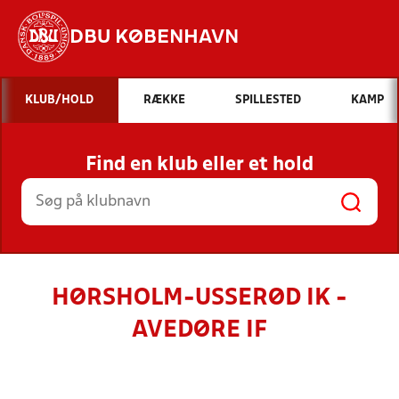
DBU KØBENHAVN
Hvad vil du søge efter?
KLUB/HOLD
RÆKKE
SPILLESTED
KAMP
INDHOLD OG NYHEDER
Find en klub eller et hold
STILLINGER, RESULTATER, KLUBBER OG
HOLD
HØRSHOLM-USSERØD IK -
AVEDØRE IF