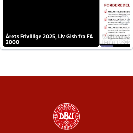
Årets Frivillige 2025, Liv Gish fra FA
Webinar - K
2000
foråret 202