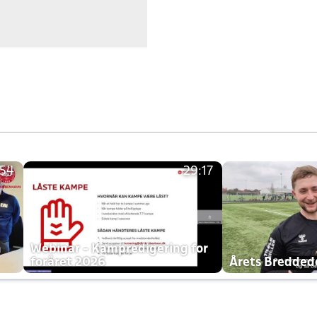
:54
29:17
h
Webinar - Kampredigering for
foråret 2026
Årets Bredde