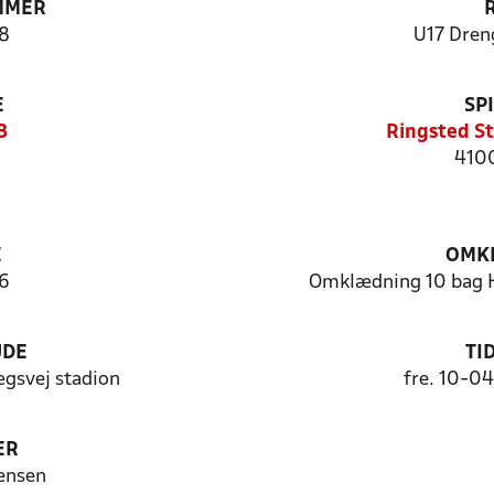
MMER
8
U17 Dren
E
SP
3
Ringsted S
4100
E
OMKL
6
Omklædning 10 bag H
UDE
TI
gsvej stadion
fre. 10-0
ER
ensen