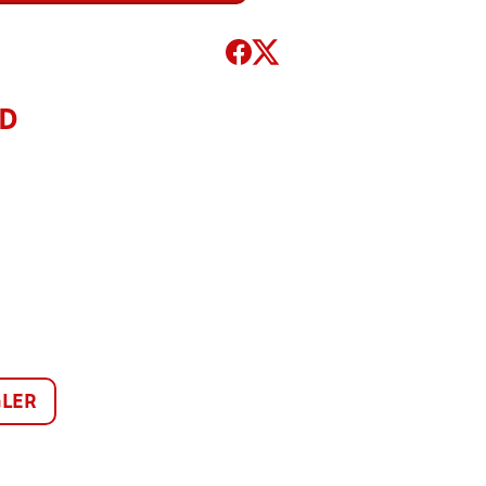
ÅD
LER