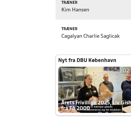
TRÆNER
Kim Hansen
TRÆNER
Cagalyan Charlie Saglicak
Nyt fra DBU København
02
Årets Frivillige 2025, Liv Gis
fra FA 2000