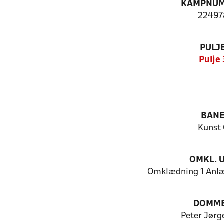
KAMPNU
22497
PULJ
Pulje 
BAN
Kunst 
OMKL. 
Omklædning 1 Anlæ
DOMM
Peter Jørg