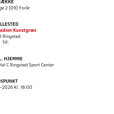
RÆKKE
ge 2 (09) Forår
ILLESTED
tadion Kunstgræs
 Ringsted
Tlf:
. HJEMME
al C Ringsted Sport Center
DSPUNKT
4-2026 Kl. 18:00