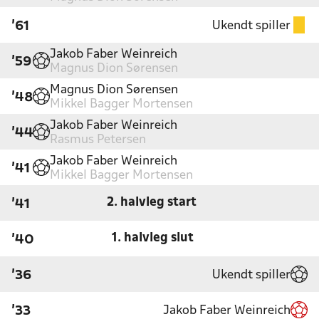
Ukendt spiller
'61
Jakob Faber Weinreich
'59
Magnus Dion Sørensen
Magnus Dion Sørensen
'48
Mikkel Bagger Mortensen
Jakob Faber Weinreich
'44
Rasmus Petersen
Jakob Faber Weinreich
'41
Mikkel Bagger Mortensen
2. halvleg start
'41
1. halvleg slut
'40
Ukendt spiller
'36
Jakob Faber Weinreich
'33