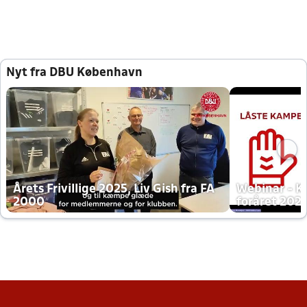
Nyt fra DBU København
Årets Frivillige 2025, Liv Gish fra FA
Webinar - K
2000
foråret 202