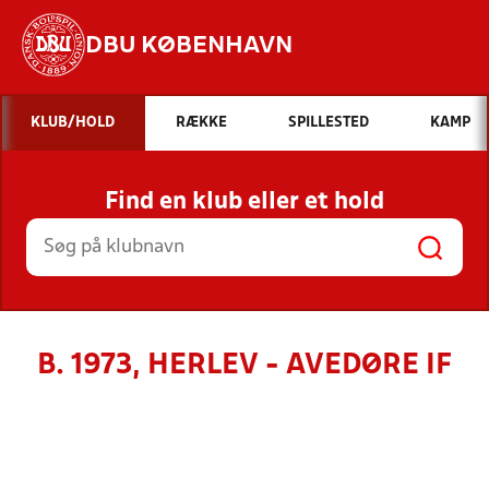
DBU KØBENHAVN
Hvad vil du søge efter?
KLUB/HOLD
RÆKKE
SPILLESTED
KAMP
INDHOLD OG NYHEDER
Find en klub eller et hold
STILLINGER, RESULTATER, KLUBBER OG
HOLD
B. 1973, HERLEV - AVEDØRE IF