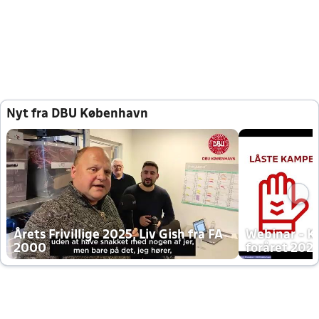
Nyt fra DBU København
Årets Frivillige 2025, Liv Gish fra FA
Webinar - K
2000
foråret 202