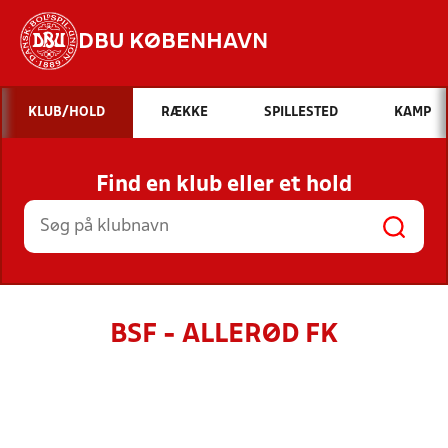
DBU KØBENHAVN
Hvad vil du søge efter?
KLUB/HOLD
RÆKKE
SPILLESTED
KAMP
INDHOLD OG NYHEDER
Find en klub eller et hold
STILLINGER, RESULTATER, KLUBBER OG
HOLD
BSF - ALLERØD FK