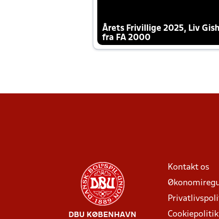
Årets Frivillige 2025, Liv Gis
fra FA 2000
Kontakt os
Økonomiregu
Privatlivspoli
Cookiepolitik
DBU KØBENHAVN