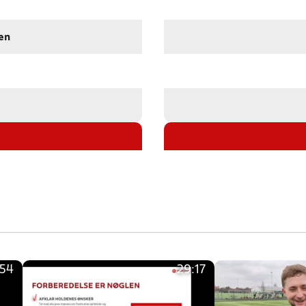
en
:54
29:17