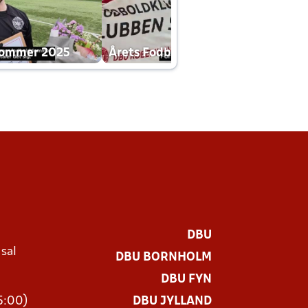
dommer 2025
Årets Fodboldklub 2025 mp4
DBU
 sal
DBU BORNHOLM
Ø
DBU FYN
15:00)
DBU JYLLAND