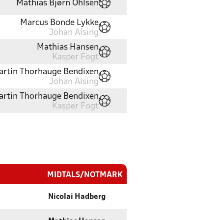
Mathias Bjørn Ohlsen
Marcus Bonde Lykke
Johan Alsing
Mathias Hansen
Kasper Fogt
artin Thorhauge Bendixen
Johan Alsing
artin Thorhauge Bendixen
Kasper Fogt
MIDTALS/NOTMARK
Nicolai Hadberg