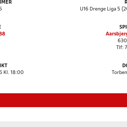
MMER
6
U16 Drenge Liga 5 (2
E
SP
488
Aarsbjer
630
Tlf:
NKT
D
6 Kl. 18:00
Torben