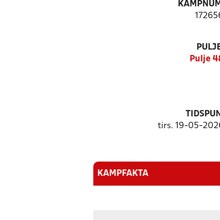
KAMPNU
17265
PULJ
Pulje 
TIDSPU
tirs. 19-05-202
KAMPFAKTA