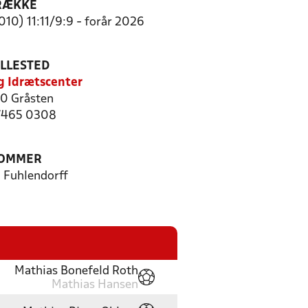
RÆKKE
010) 11:11/9:9 - forår 2026
ILLESTED
g Idrætscenter
0 Gråsten
 7465 0308
OMMER
 Fuhlendorff
Mathias Bonefeld Roth
Mathias Hansen