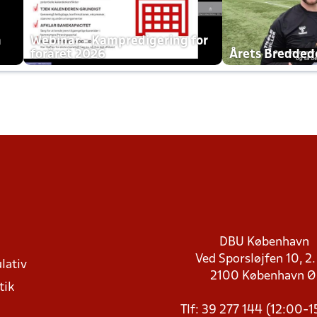
h
Webinar - Kampredigering for
foråret 2026
Årets Bredde
DBU København
Ved Sporsløjfen 10, 2.
lativ
2100 København 
tik
Tlf: 39 277 144 (12:00-