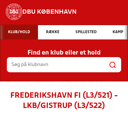
DBU KØBENHAVN
Hvad vil du søge efter?
KLUB/HOLD
RÆKKE
SPILLESTED
KAMP
INDHOLD OG NYHEDER
Find en klub eller et hold
STILLINGER, RESULTATER, KLUBBER OG
HOLD
FREDERIKSHAVN FI (L3/521) -
LKB/GISTRUP (L3/522)