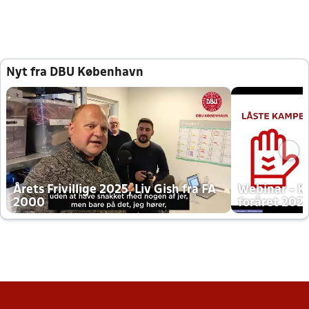
Nyt fra DBU København
Årets Frivillige 2025, Liv Gish fra FA
Webinar - K
2000
foråret 202