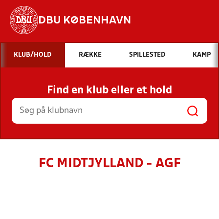
DBU KØBENHAVN
Hvad vil du søge efter?
KLUB/HOLD
RÆKKE
SPILLESTED
KAMP
INDHOLD OG NYHEDER
Find en klub eller et hold
STILLINGER, RESULTATER, KLUBBER OG
HOLD
FC MIDTJYLLAND - AGF