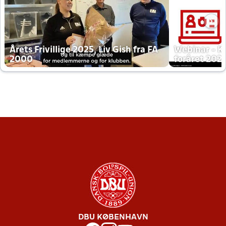
Årets Frivillige 2025, Liv Gish fra FA
Webinar - K
2000
foråret 202
DBU KØBENHAVN