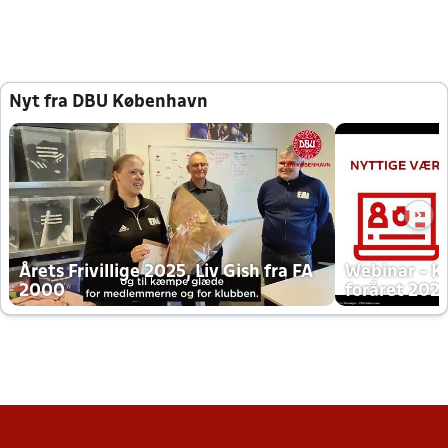
Nyt fra DBU København
Årets Frivillige 2025, Liv Gish fra FA
Webinar - K
2000
foråret 202