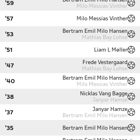
Bertram Emil Milo Hansen
'59
Milo Messias Vinther
Milo Messias Vinther
'57
Bertram Emil Milo Hansen
'53
Mathias Bay Lohse
Liam L Møller
'51
Frede Vestergaard
'47
Mathias Bay Lohse
Bertram Emil Milo Hansen
'40
Milo Messias Vinther
Nicklas Vang Bagge
'38
Janyar Hamze
Janyar Hamze
'37
Bertram Emil Milo Hansen
Bertram Emil Milo Hansen
'35