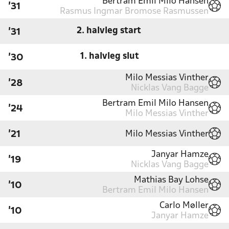
Bertram Emil Milo Hansen
'31
Rasmus Ingmar Bromose Rasmussen
2. halvleg start
'31
1. halvleg slut
'30
Milo Messias Vinther
'28
Nicklas Vang Bagge
Bertram Emil Milo Hansen
'24
Milo Messias Vinther
Milo Messias Vinther
'21
Janyar Hamze
'19
Nicklas Vang Bagge
Mathias Bay Lohse
'10
Bertram Emil Milo Hansen
Carlo Møller
'10
Janyar Hamze