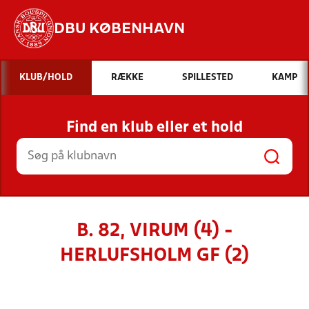
DBU KØBENHAVN
Hvad vil du søge efter?
KLUB/HOLD
RÆKKE
SPILLESTED
KAMP
INDHOLD OG NYHEDER
Find en klub eller et hold
STILLINGER, RESULTATER, KLUBBER OG
HOLD
B. 82, VIRUM (4) -
HERLUFSHOLM GF (2)