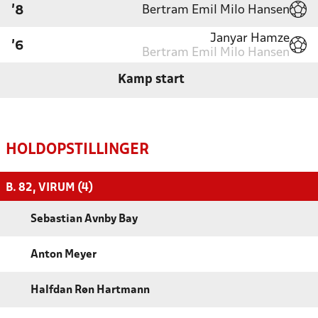
Bertram Emil Milo Hansen
'8
Janyar Hamze
'6
Bertram Emil Milo Hansen
Kamp start
HOLDOPSTILLINGER
B. 82, VIRUM (4)
Sebastian Avnby Bay
Anton Meyer
Halfdan Røn Hartmann