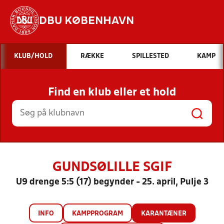
DBU KØBENHAVN
Hvad vil du søge efter?
KLUB/HOLD
RÆKKE
SPILLESTED
KAMP
INDHOLD OG NYHEDER
Find en klub eller et hold
STILLINGER, RESULTATER, KLUBBER OG
HOLD
GUNDSØLILLE SGIF
U9 drenge 5:5 (17) begynder - 25. april, Pulje 3
INFO
KAMPPROGRAM
KARANTÆNER