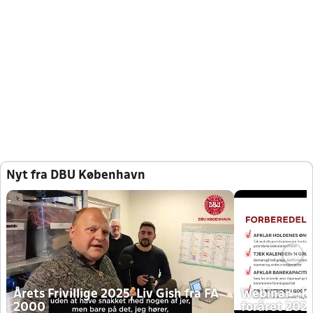
Nyt fra DBU København
Årets Frivillige 2025, Liv Gish fra FA
Webinar - K
2000
foråret 202