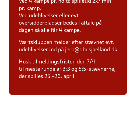
Ved 4 kampe pr. hold: spilletid 2x7 min
pr. kamp.
Ved udeblivelser eller evt.
oversidderpladser bedes I aftale på
dagen så alle får 4 kampe.
Værtsklubben melder efter stævnet evt.
udeblivelser ind på jerp@dbusjaelland.dk
Husk tilmeldingsfristen den 7/4
til næste runde af 3:3 og 5:5-stævnerne,
der spilles 25.-26. april