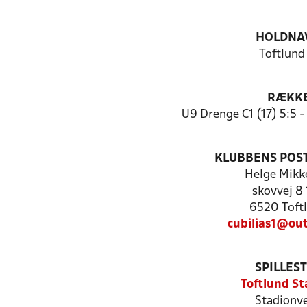
HOLDNA
Toftlund
RÆKK
U9 Drenge C1 (17) 5:5 
KLUBBENS POS
Helge Mikk
skovvej 8 
6520 Toft
cubilias1@out
SPILLES
Toftlund St
Stadionve