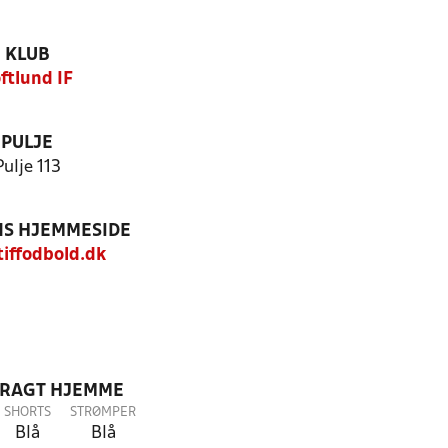
KLUB
ftlund IF
PULJE
Pulje 113
S HJEMMESIDE
iffodbold.dk
DRAGT HJEMME
SHORTS
STRØMPER
Blå
Blå