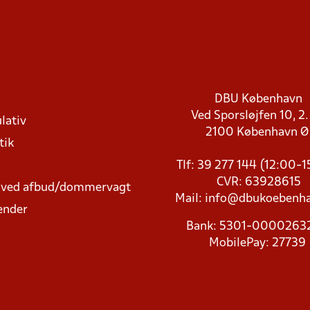
DBU København
Ved Sporsløjfen 10, 2.
lativ
2100 København 
tik
Tlf: 39 277 144 (12:00-
CVR: 63928615
t ved afbud/dommervagt
Mail:
info@dbukoebenha
ender
Bank: 5301-000026
MobilePay: 27739