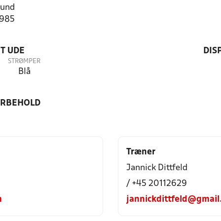
lund
1985
T UDE
DIS
STRØMPER
Blå
ORBEHOLD
Træner
Jannick Dittfeld
/ +45 20112629
m
jannickdittfeld@gmail