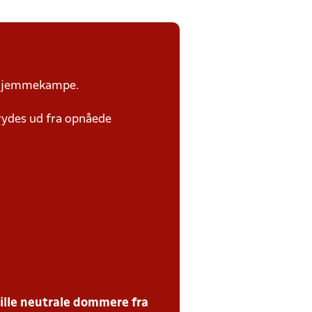
or hjemmekampe.
rydes ud fra opnåede
tille neutrale dommere fra