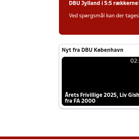
DBU Jylland i 5:5 rækkerne
Ved spørgsmål kan der tages 
Nyt fra DBU København
02
Årets Frivillige 2025, Liv Gis
fra FA 2000