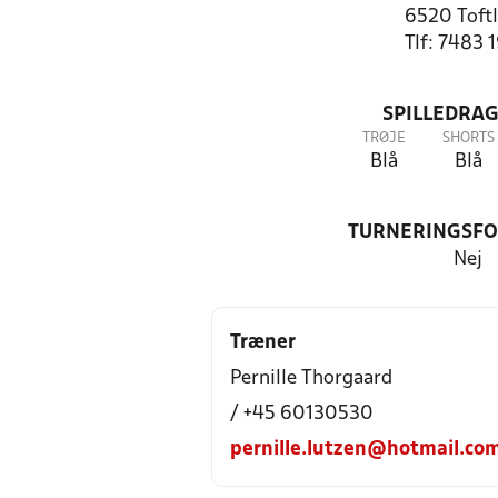
6520 Toft
Tlf: 7483 
SPILLEDRAG
TRØJE
SHORTS
Blå
Blå
TURNERINGSF
Nej
Træner
Pernille Thorgaard
/ +45 60130530
pernille.lutzen@hotmail.co