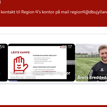
!
kontakt til Region 4's kontor på mail region4@dbujylland
:54
29:17
h
Webinar - Kampredigering for
foråret 2026
Årets Bredde