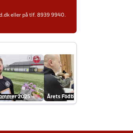
.dk eller på tlf. 8939 9940.
01:51
01:42
dommer 2025
Årets Fodboldklub 2025 mp4