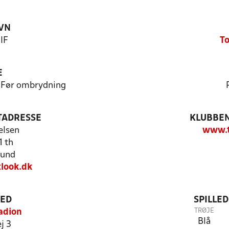
VN
 IF
To
E
- Før ombrydning
TADRESSE
KLUBBEN
elsen
www.t
1 th
lund
look.dk
TED
SPILLE
TRØJE
adion
Blå
j 3