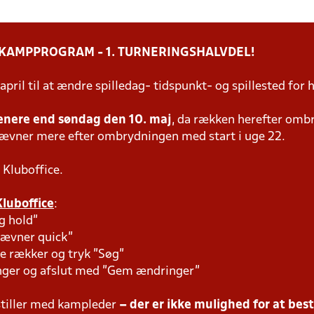
 KAMPPROGRAM - 1. TURNERINGSHALVDEL!
 april til at ændre spilledag- tidspunkt- og spillested f
enere end søndag den 10. maj
, da rækken herefter omb
tævner mere efter ombrydningen med start i uge 22.
 Kluboffice.
Kluboffice
:
g hold"
tævner quick"
e rækker og tryk "Søg"
inger og afslut med "Gem ændringer"
tiller med kampleder
– der er ikke mulighed for at bes