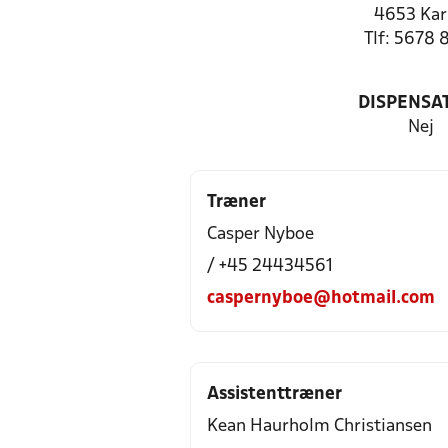
4653 Kar
Tlf: 5678 
DISPENSA
Nej
Træner
Casper Nyboe
/ +45 24434561
caspernyboe@hotmail.com
Assistenttræner
Kean Haurholm Christiansen