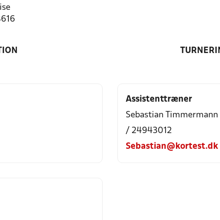
ise
8616
TION
TURNERI
Assistenttræner
Sebastian Timmermann
/ 24943012
Sebastian@kortest.dk