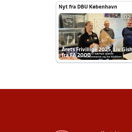
Nyt fra DBU København
02
Årets Frivillige 2025, Liv Gis
fra FA 2000