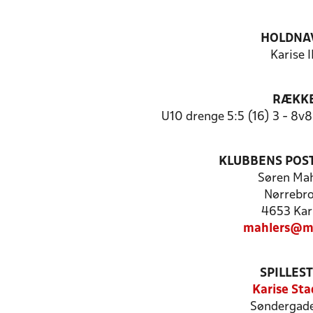
HOLDNA
Karise I
RÆKK
U10 drenge 5:5 (16) 3 - 8v
KLUBBENS POS
Søren Mah
Nørrebro
4653 Kar
mahlers@ma
SPILLES
Karise Sta
Søndergad