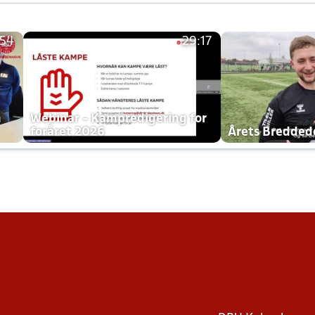
:54
29:17
h
Webinar - Kampredigering for
foråret 2026
Årets Bredde