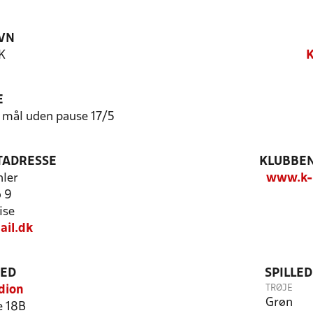
VN
K
K
E
8 mål uden pause 17/5
TADRESSE
KLUBBEN
ler
www.k-i
 9
ise
il.dk
TED
SPILLE
TRØJE
dion
Grøn
e 18B