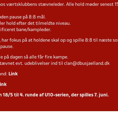
 hos værtsklubbens stævneleder. Alle hold møder senest 1
uden pause på 8:8 mål.
iller hold efter det tilmeldte niveau.
lificeret bane/kampleder.
 har fokus på at holdene skal op og spille 8:8 til næste s
 pause.
le på dagen så alle får fire kampe.
ævnet evt. udeblivelser ind til clan@dbusjaelland.dk
and:
Link
ink
18/5 til 4. runde af U10-serien, der spilles 7. juni.