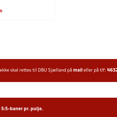
m
ke skal rettes til DBU Sjælland på
mail
eller på tlf:
463
 5:5-baner pr. pulje.