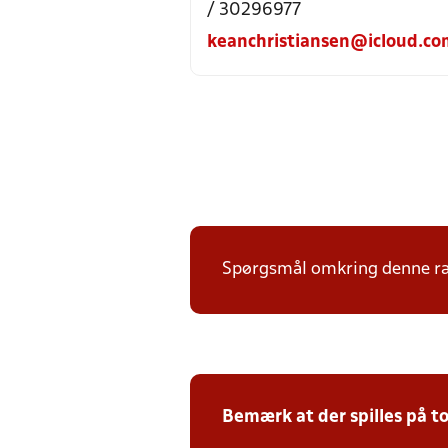
/ 30296977
keanchristiansen@icloud.co
Spørgsmål omkring denne ræk
Bemærk at der spilles på to