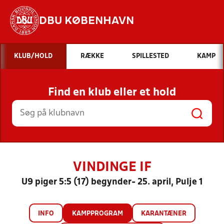
DBU KØBENHAVN
Hvad vil du søge efter?
KLUB/HOLD
RÆKKE
SPILLESTED
KAMP
INDHOLD OG NYHEDER
Find en klub eller et hold
STILLINGER, RESULTATER, KLUBBER OG
HOLD
VINDINGE IF
U9 piger 5:5 (17) begynder- 25. april, Pulje 1
INFO
KAMPPROGRAM
KARANTÆNER