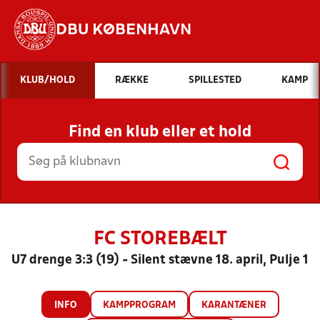
DBU KØBENHAVN
Hvad vil du søge efter?
KLUB/HOLD
RÆKKE
SPILLESTED
KAMP
INDHOLD OG NYHEDER
Find en klub eller et hold
STILLINGER, RESULTATER, KLUBBER OG
HOLD
FC STOREBÆLT
U7 drenge 3:3 (19) - Silent stævne 18. april, Pulje 1
INFO
KAMPPROGRAM
KARANTÆNER