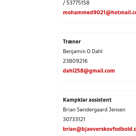
/ 53775158
mohammed9021@hotmail.
Træner
Benjamin O Dahl
23809216
dahl258@gmail.com
Kampklar assistent
Brian Søndergaard Jensen
30733121
brian@bjaeverskovfodbold.