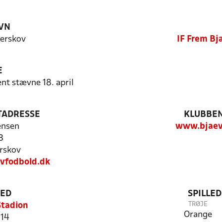
VN
erskov
IF Frem Bj
E
ent stævne 18. april
TADRESSE
KLUBBEN
ensen
www.bjaev
3
rskov
vfodbold.dk
TED
SPILLE
TRØJE
Stadion
Orange
 14