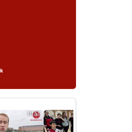
nk
01:51
01:42