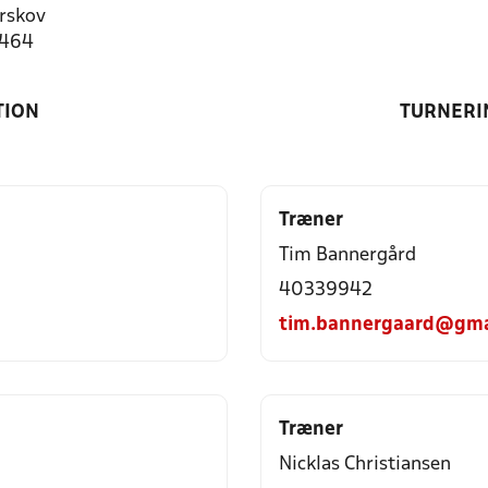
rskov
1464
TION
TURNERI
Træner
Tim Bannergård
40339942
tim.bannergaard@gma
Træner
Nicklas Christiansen