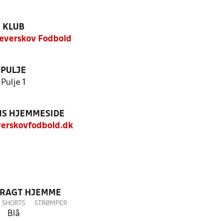
KLUB
æverskov Fodbold
PULJE
Pulje 1
S HJEMMESIDE
erskovfodbold.dk
DRAGT HJEMME
SHORTS
STRØMPER
Blå