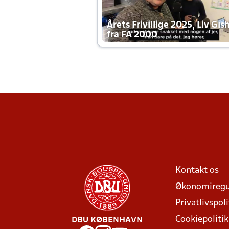
Årets Frivillige 2025, Liv Gis
fra FA 2000
Kontakt os
Økonomiregu
Privatlivspoli
Cookiepolitik
DBU KØBENHAVN