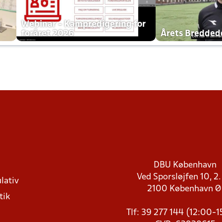
h
Webinar - Kampredigering for
foråret 2026
Årets Bredde
DBU København
Ved Sporsløjfen 10, 2.
lativ
2100 København 
tik
Tlf: 39 277 144 (12:00-