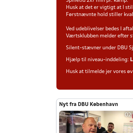
Spilletid 2x7 min pr. kamp.
Husk at det er vigtigt at I st
Førstnævnte hold stiller kva
Ved udeblivelser bedes I afta
Værtsklubben melder efter st
Silent-stævner under DBU S
Hjælp til niveau-inddeling:
L
Husk at tilmelde jer vores øv
Nyt fra DBU København
02