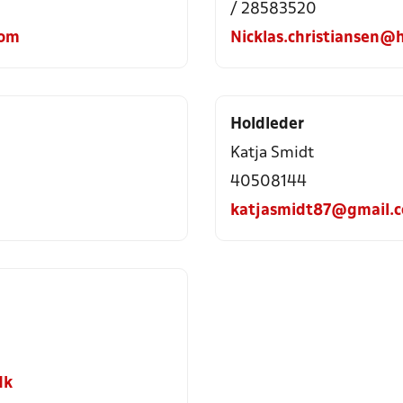
/ 28583520
com
Nicklas.christiansen@
Holdleder
Katja Smidt
40508144
katjasmidt87@gmail.
dk