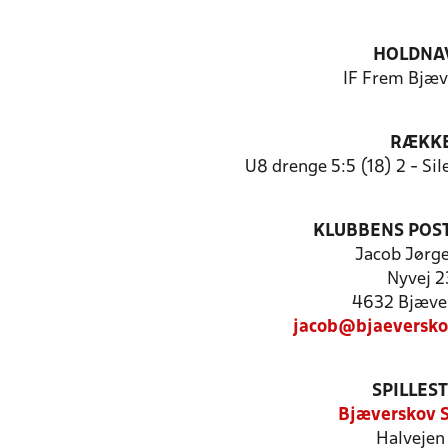
HOLDNA
IF Frem Bjæv
RÆKK
U8 drenge 5:5 (18) 2 - Sil
KLUBBENS POS
Jacob Jørg
Nyvej 2
4632 Bjæve
jacob@bjaeversko
SPILLES
Bjæverskov 
Halvejen