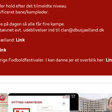
iller hold efter det tilmeldte niveau.
lificeret bane/kampleder.
le på dagen så alle får fire kampe.
ævnet evt. udeblivelser ind til clan@dbusjaelland.dk
jælland:
Link
ink
rige Fodboldfestivaler. I kan danne jer et overblik her:
Li
:54
29:17