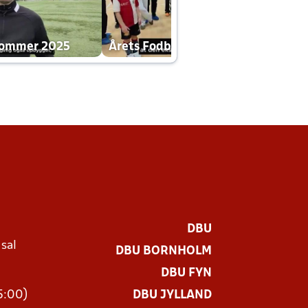
dommer 2025
Årets Fodboldklub 2025 mp4
DBU
 sal
DBU BORNHOLM
Ø
DBU FYN
15:00)
DBU JYLLAND