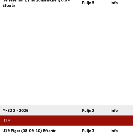
Herresenior 2 (motionsrækken) 8:8 -
Pulje 5
Info
Efterår
M+32 2 - 2026
Pulje 2
Info
U19
U19 Piger (08-09-10) Efterår
Pulje 3
Info