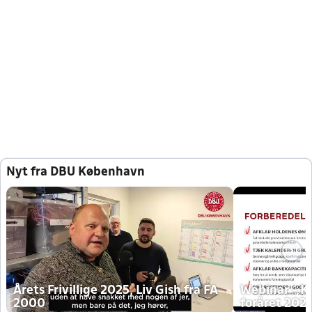
Nyt fra DBU København
Årets Frivillige 2025, Liv Gish fra FA
Webinar - K
2000
foråret 202