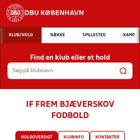
DBU KØBENHAVN
Hvad vil du søge efter?
KLUB/HOLD
RÆKKE
SPILLESTED
KAMP
INDHOLD OG NYHEDER
Find en klub eller et hold
STILLINGER, RESULTATER, KLUBBER OG
HOLD
IF FREM BJÆVERSKOV
FODBOLD
HOLDOVERSIGT
KLUBINFO
KONTAKTER