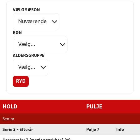
VÆLG SÆSON
KØN
ALDERSGRUPPE
RYD
HOLD
PULJE
Senior
Serie 3 - Efterår
Pulje 7
Info