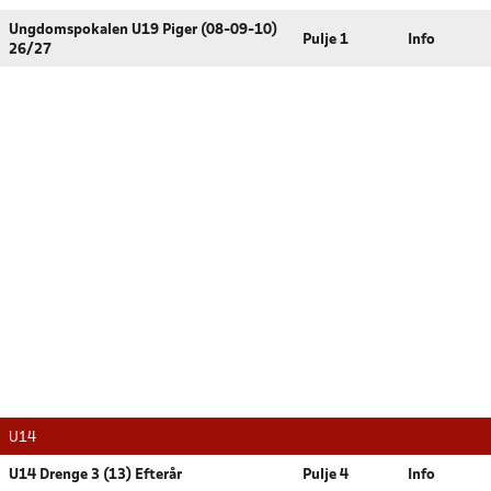
Ungdomspokalen U19 Piger (08-09-10)
Pulje 1
Info
26/27
U14
U14 Drenge 3 (13) Efterår
Pulje 4
Info