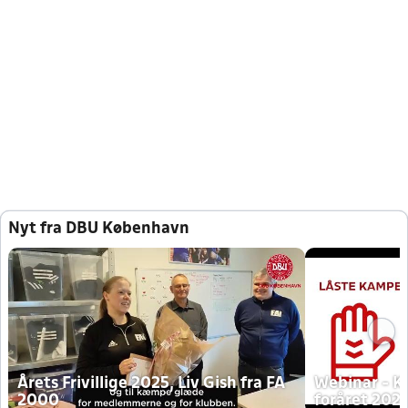
Nyt fra DBU København
Årets Frivillige 2025, Liv Gish fra FA
Webinar - K
2000
foråret 202