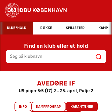
DBU KØBENHAVN
Hvad vil du søge efter?
KLUB/HOLD
RÆKKE
SPILLESTED
KAMP
INDHOLD OG NYHEDER
Find en klub eller et hold
STILLINGER, RESULTATER, KLUBBER OG
HOLD
AVEDØRE IF
U9 piger 5:5 (17) 2 - 25. april, Pulje 2
INFO
KAMPPROGRAM
KARANTÆNER