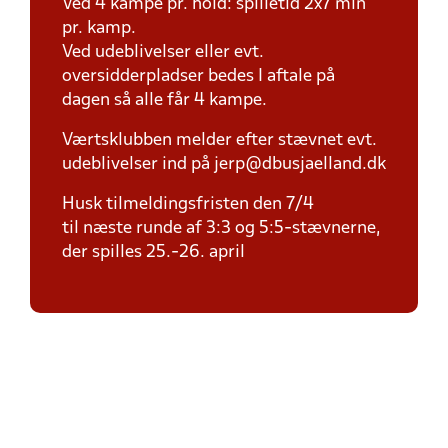
Ved 4 kampe pr. hold: spilletid 2x7 min
pr. kamp.
Ved udeblivelser eller evt.
oversidderpladser bedes I aftale på
dagen så alle får 4 kampe.
Værtsklubben melder efter stævnet evt.
udeblivelser ind på jerp@dbusjaelland.dk
Husk tilmeldingsfristen den 7/4
til næste runde af 3:3 og 5:5-stævnerne,
der spilles 25.-26. april