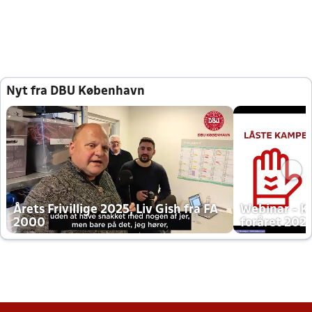
Nyt fra DBU København
Årets Frivillige 2025, Liv Gish fra FA
Webinar - K
2000
foråret 202