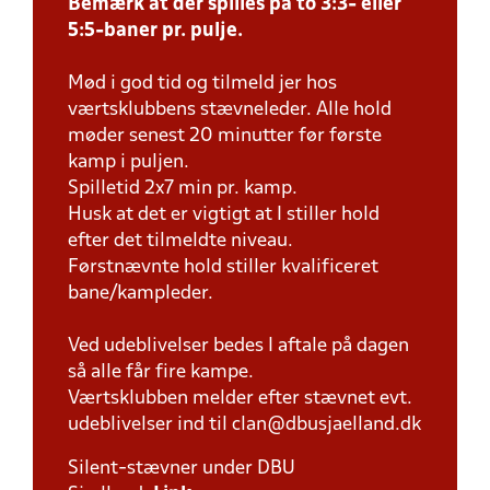
Bemærk at der spilles på to 3:3- eller
5:5-baner pr. pulje.
Mød i god tid og tilmeld jer hos
værtsklubbens stævneleder. Alle hold
møder senest 20 minutter før første
kamp i puljen.
Spilletid 2x7 min pr. kamp.
Husk at det er vigtigt at I stiller hold
efter det tilmeldte niveau.
Førstnævnte hold stiller kvalificeret
bane/kampleder.
Ved udeblivelser bedes I aftale på dagen
så alle får fire kampe.
Værtsklubben melder efter stævnet evt.
udeblivelser ind til clan@dbusjaelland.dk
Silent-stævner under DBU