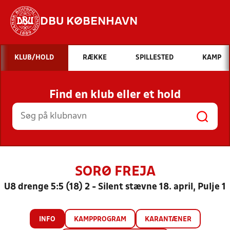
DBU KØBENHAVN
Hvad vil du søge efter?
KLUB/HOLD
RÆKKE
SPILLESTED
KAMP
INDHOLD OG NYHEDER
Find en klub eller et hold
STILLINGER, RESULTATER, KLUBBER OG
HOLD
SORØ FREJA
U8 drenge 5:5 (18) 2 - Silent stævne 18. april, Pulje 1
INFO
KAMPPROGRAM
KARANTÆNER