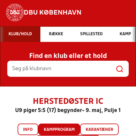
DBU KØBENHAVN
Hvad vil du søge efter?
KLUB/HOLD
RÆKKE
SPILLESTED
KAMP
INDHOLD OG NYHEDER
Find en klub eller et hold
STILLINGER, RESULTATER, KLUBBER OG
HOLD
HERSTEDØSTER IC
U9 piger 5:5 (17) begynder- 9. maj, Pulje 1
INFO
KAMPPROGRAM
KARANTÆNER