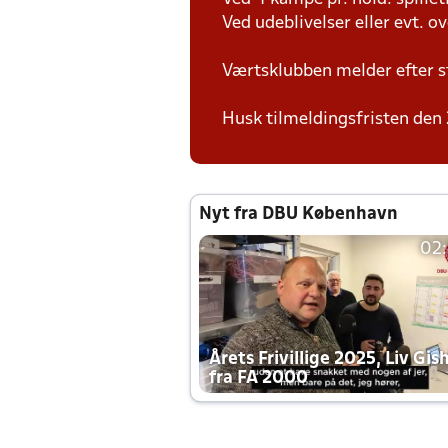
Ved udeblivelser eller evt. o
Værtsklubben melder efter s
Husk tilmeldingsfristen den 
Nyt fra DBU København
02
Årets Frivillige 2025, Liv Gis
fra FA 2000