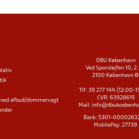
DBU København
Ved Sporsløjfen 10, 2.
lativ
2100 København 
tik
Tlf: 39 277 144 (12:00-
CVR: 63928615
t ved afbud/dommervagt
Mail:
info@dbukoebenha
ender
Bank: 5301-000026
MobilePay: 27739