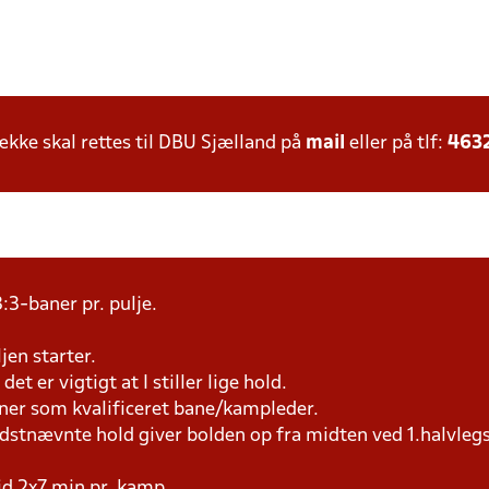
ke skal rettes til DBU Sjælland på
mail
eller på tlf:
463
:3-baner pr. pulje.
jen starter.
et er vigtigt at I stiller lige hold.
æner som kvalificeret bane/kampleder.
idstnævnte hold giver bolden op fra midten ved 1.halvleg
tid 2x7 min pr. kamp.