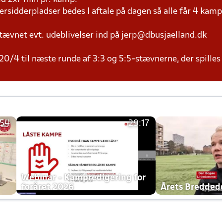
versidderpladser bedes I aftale på dagen så alle får 4 kamp
tævnet evt. udeblivelser ind på jerp@dbusjaelland.dk
20/4 til næste runde af 3:3 og 5:5-stævnerne, der spilles
:54
29:17
h
Webinar - Kampredigering for
foråret 2026
Årets Bredde