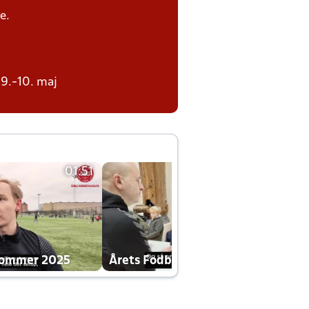
e.
 9.-10. maj
01:51
01:42
dommer 2025
Årets Fodboldklub 2025 mp4