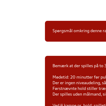
Spørgsmål omkring denne ræk
Bemærk at der spilles på to 3
Mødetid: 20 minutter før pul
Der er ingen niveaudeling, så d
Førstnævnte hold stiller tr
Der spilles uden målmand, s
Ved 4 kampe pr. hold: spille