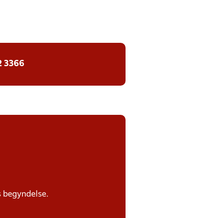
2 3366
s begyndelse.