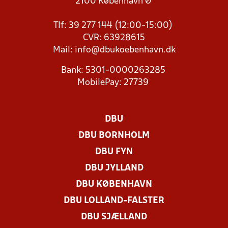
2100 København Ø
Tlf: 39 277 144 (12:00-15:00)
CVR: 63928615
Mail:
info@dbukoebenhavn.dk
Bank: 5301-0000263285
MobilePay: 27739
DBU
DBU BORNHOLM
DBU FYN
DBU JYLLAND
DBU KØBENHAVN
DBU LOLLAND-FALSTER
DBU SJÆLLAND