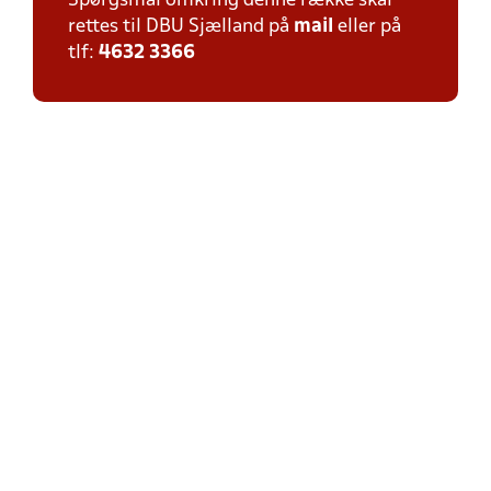
Spørgsmål omkring denne række skal
rettes til DBU Sjælland på
mail
eller på
tlf:
4632 3366