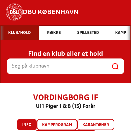
DBU KØBENHAVN
Hvad vil du søge efter?
KLUB/HOLD
RÆKKE
SPILLESTED
KAMP
INDHOLD OG NYHEDER
Find en klub eller et hold
STILLINGER, RESULTATER, KLUBBER OG
HOLD
VORDINGBORG IF
U11 Piger 1 8:8 (15) Forår
INFO
KAMPPROGRAM
KARANTÆNER