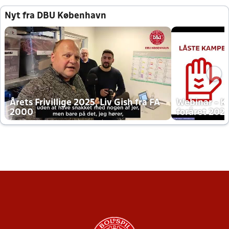
Nyt fra DBU København
Årets Frivillige 2025, Liv Gish fra FA
Webinar - K
2000
foråret 202