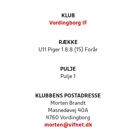
KLUB
Vordingborg IF
RÆKKE
U11 Piger 1 8:8 (15) Forår
PULJE
Pulje 1
KLUBBENS POSTADRESSE
Morten Brandt
Masnedøvej 40A
4760 Vordingborg
morten@vifnet.dk