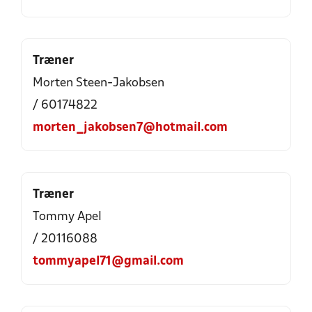
Træner
Morten Steen-Jakobsen
/ 60174822
morten_jakobsen7@hotmail.com
Træner
Tommy Apel
/ 20116088
tommyapel71@gmail.com