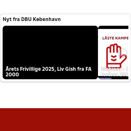
Nyt fra DBU København
Årets Frivillige 2025, Liv Gish fra FA
Webinar - K
2000
foråret 202