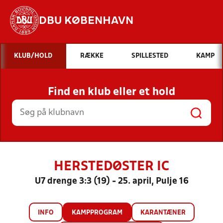
DBU KØBENHAVN
Hvad vil du søge efter?
KLUB/HOLD
RÆKKE
SPILLESTED
KAMP
INDHOLD OG NYHEDER
Find en klub eller et hold
STILLINGER, RESULTATER, KLUBBER OG
HOLD
HERSTEDØSTER IC
U7 drenge 3:3 (19) - 25. april, Pulje 16
INFO
KAMPPROGRAM
KARANTÆNER